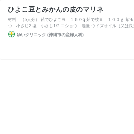
ひよこ豆とみかんの皮のマリネ
材料 （5人分） 茹でひよこ豆 １５０g 茹で枝豆 １００ｇ 紫玉
つ 小さじ2 塩 小さじ1/2 コショウ 適量 ウドズオイル（又は良
ゆいクリニック (沖縄市の産婦人科)