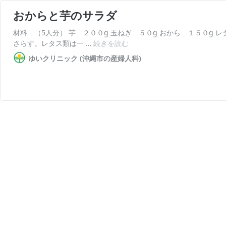
おからと芋のサラダ
材料 （5人分） 芋 ２００g 玉ねぎ ５０g おから １５０g
お
さらす。レタス類は一 …
続きを読む
か
ゆいクリニック (沖縄市の産婦人科)
ら
と
芋
の
サ
ラ
ダ