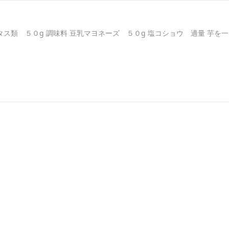
 レタス類 ５０g 調味料 豆乳マヨネーズ ５０g 塩コショウ 適量 