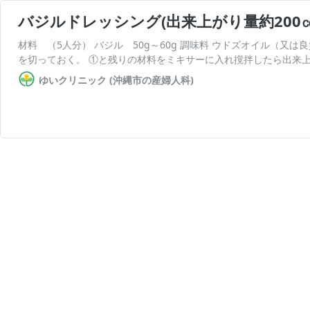
バジルドレッシング(出来上がり量約200㏄
材料 （5人分） バジル 50g～60g 調味料 ウドズオイル（又は良
を切っておく。 ①と残りの材料をミキサーに入れ撹拌したら出来上
ゆいクリニック (沖縄市の産婦人科)