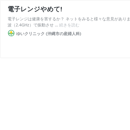
電子レンジやめて!
電子レンジは健康を害するか？ ネットをみると様々な意見がありま
電
波（2.4GHz）で振動させ …
続きを読む
子
ゆいクリニック (沖縄市の産婦人科)
レ
ン
ジ
や
め
て!