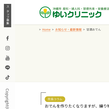
Skip
to
スタッフ募集
content
Home
お知らせ・最新情報
甘酒おでん
Facebook
Instagram
Youtube
Line
TikTok
院長コラム
おでんを作りたくなりますが、練り