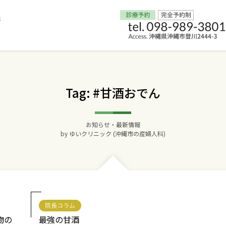
Home
Tag: #甘酒おでん
交通アクセス
お知らせ・最新情報
院長からのごあいさつ
by
ゆいクリニック (沖縄市の産婦人科)
ゆいクリニックの経営理念
診療料金
院長コラム
妊婦健診
物の
最強の甘酒