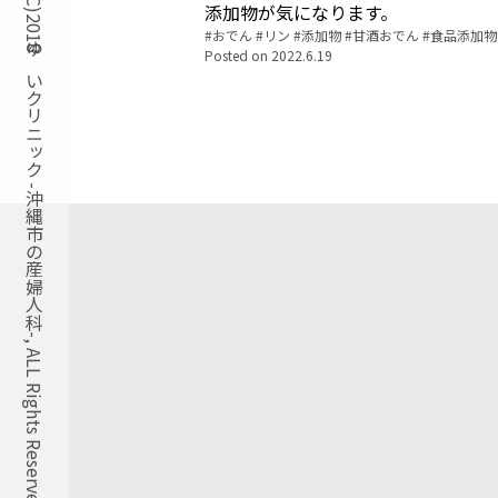
Copyright(C)2018ゆいクリニック -沖縄市の産婦人科-, ALL Rights Reserved.
添加物が気になります。
Tags:
おでん
リン
添加物
甘酒おでん
食品添加物
Posted on
2022.6.19