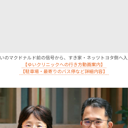
English Page
沿いのマクドナルド前の信号から、すき家・ネッツトヨタ側へ
【ゆいクリニックへの行き方動画案内】
【駐車場・最寄りのバス停など詳細内容】