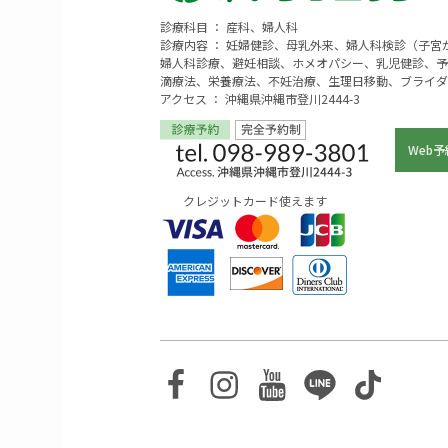
診療科目 ： 産科、婦人科
診療内容 ： 妊婦健診、母乳外来、婦人科検診（子
婦人科診療、避妊相談、ホメオパシー、乳児健診、予
滴療法、栄養療法、不妊治療、生理日移動、ブライダ
アクセス ： 沖縄県沖縄市登川2444-3
Web予
クレジットカード使えます
Facebook
Instagram
Youtube
Line
TikTo