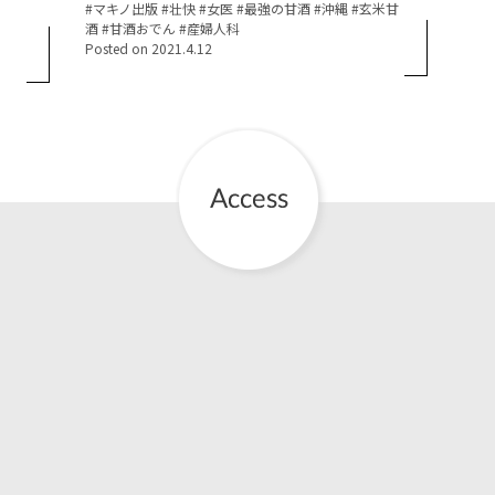
Tags:
マキノ出版
壮快
女医
最強の甘酒
沖縄
玄米甘
酒
甘酒おでん
産婦人科
お産について
Posted on
2021.4.12
親と子の結びつき支援
母乳育児
予防接種
その他の診療内容
‘さんルーム’ でさまざまな講座・クラス
遠方にお住まいで当院での出産を希望される方へ
医師プロフィール