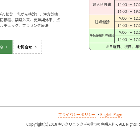
宮がん検診・乳がん検診）、漢方診療、
防接種、禁煙外来、更年期外来、点
ルチェック、プラセンタ療法
約
お問合せ
プライバシーポリシー
・
English Page
k
Copyright(C)2018ゆいクリニック -沖縄市の産婦人科-, ALL Rights Re