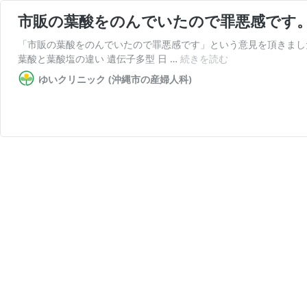
市販の葉酸をのんでいたので罪悪感です
「市販の葉酸をのんでいたので罪悪感です」という意見を頂きまし
市
葉酸と葉酸塩の違い 遺伝子多型 日 …
続きを読む
販
ゆいクリニック (沖縄市の産婦人科)
の
葉
酸
を
の
ん
で
い
た
の
で
罪
悪
感
で
す。