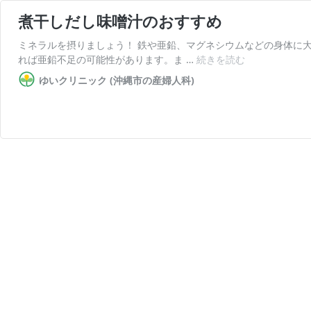
煮干しだし味噌汁のおすすめ
ミネラルを摂りましょう！ 鉄や亜鉛、マグネシウムなどの身体に
煮
れば亜鉛不足の可能性があります。ま …
続きを読む
干
ゆいクリニック (沖縄市の産婦人科)
し
だ
し
味
噌
汁
の
お
す
す
め