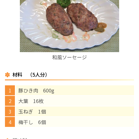
お産について
親と子の結びつき支援
母乳育児
和風ソーセージ
予防接種
材料 （5人分）
その他の診療内容
豚ひき肉 600g
‘さんルーム’ でさまざまな講座・クラス
大葉 16枚
玉ねぎ 1個
遠方にお住まいで当院での出産を希望される方へ
梅干し 6個
医師プロフィール