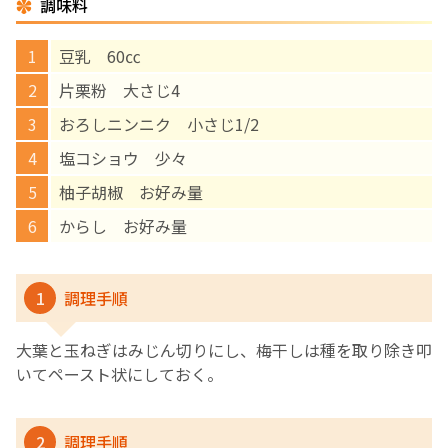
調味料
English Page
豆乳 60㏄
片栗粉 大さじ4
おろしニンニク 小さじ1/2
塩コショウ 少々
柚子胡椒 お好み量
からし お好み量
1
調理手順
大葉と玉ねぎはみじん切りにし、梅干しは種を取り除き叩
いてペースト状にしておく。
2
調理手順