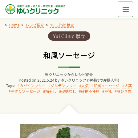
Skip
to
content
Home
レシピ紹介
Yui Clinic 献立
Categories:
Yui Clinic 献立
Home
和風ソーセージ
交通アクセス
当クリニックからレシピ紹介
院長からのごあいさつ
Posted on
2021.5.24
by
ゆいクリニック (沖縄市の産婦人科)
Tags:
カゼインフリー
グルテンフリー
人気
和風ソーセージ
大葉
手作りソーセージ
梅干し
砂糖なし
砂糖不使用
豆乳
豚ひき肉
ゆいクリニックの経営理念
診療料金
妊婦健診