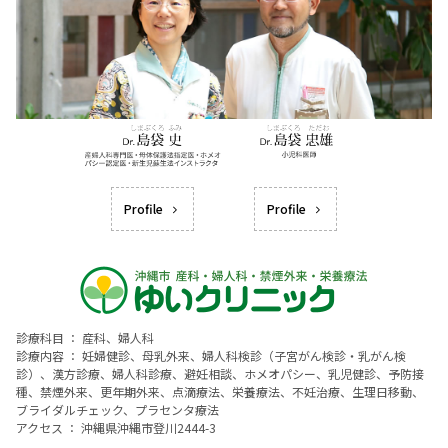
Profile
Profile
診療科目 ： 産科、婦人科
診療内容 ： 妊婦健診、母乳外来、婦人科検診（子宮がん検診・乳がん検
診）、漢方診療、婦人科診療、避妊相談、ホメオパシー、乳児健診、予防接
種、禁煙外来、更年期外来、点滴療法、栄養療法、不妊治療、生理日移動、
ブライダルチェック、プラセンタ療法
アクセス ： 沖縄県沖縄市登川2444-3