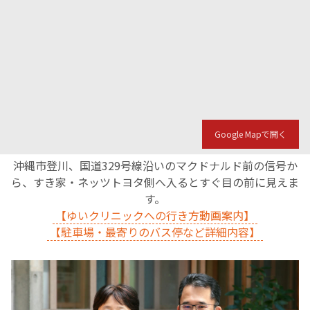
Google Mapで開く
沖縄市登川、国道329号線沿いのマクドナルド前の信号か
ら、すき家・ネッツトヨタ側へ入るとすぐ目の前に見えま
す。
【ゆいクリニックへの行き方動画案内】
【駐車場・最寄りのバス停など詳細内容】