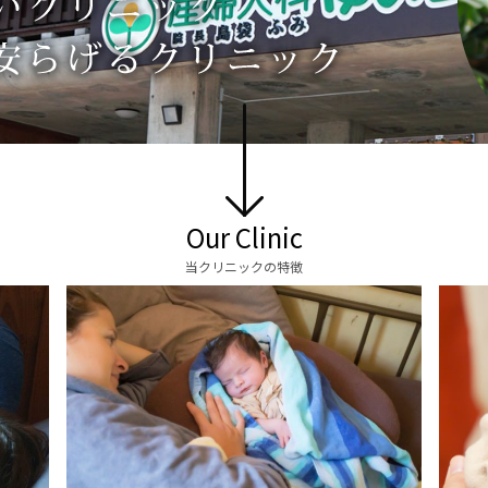
お産について
親と子の結びつき支援
母乳育児
予防接種
Our Clinic
当クリニックの特徴
その他の診療内容
‘さんルーム’ でさまざまな講座・クラス
遠方にお住まいで当院での出産を希望される方へ
医師プロフィール