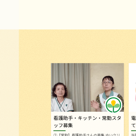
看護助手・キッチン・常勤スタ
電
ッフ募集
て
①【常勤】看護助手さんの募集 ゆいクリ
当