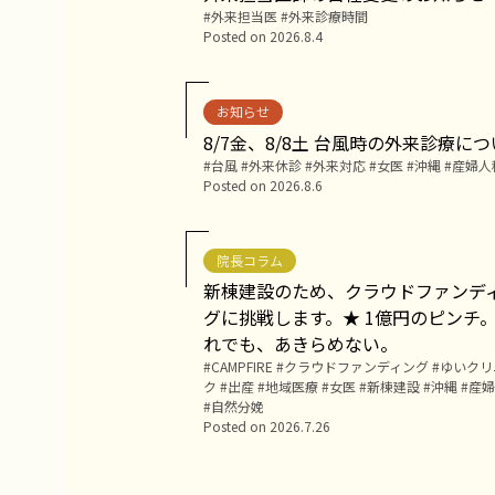
Tags:
外来担当医
外来診療時間
Posted on
2026.8.4
お知らせ
8/7金、8/8土 台風時の外来診療に
Tags:
台風
外来休診
外来対応
女医
沖縄
産婦人
Posted on
2026.8.6
院長コラム
新棟建設のため、クラウドファンデ
グに挑戦します。★ 1億円のピンチ
れでも、あきらめない。
Tags:
CAMPFIRE
クラウドファンディング
ゆいクリ
ク
出産
地域医療
女医
新棟建設
沖縄
産婦
自然分娩
Posted on
2026.7.26