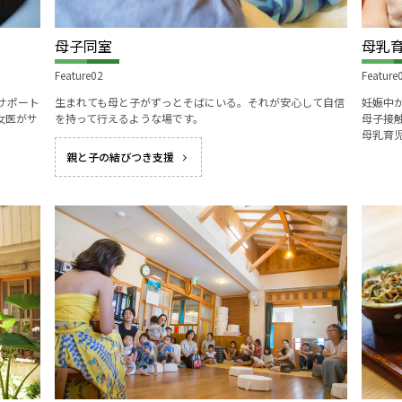
English Page
母子同室
母乳
Feature02
Feature
サポート
生まれても母と子がずっとそばにいる。それが安心して自信
妊娠中
女医がサ
を持って行えるような場です。
母子接
母乳育
親と子の結びつき支援