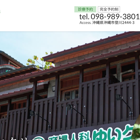
Home
交通アクセス
院長からのごあいさつ
ゆいクリニックの経営理念
診療料金
妊婦健診