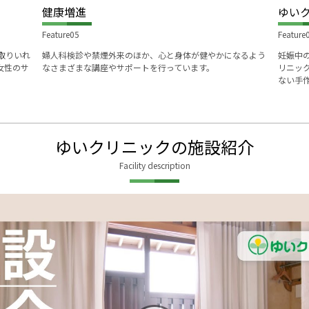
健康増進
ゆい
Feature05
Feature
婦人科検診や禁煙外来のほか、心と身体が健やかになるよう
妊娠中
取りいれ
なさまざまな講座やサポートを行っています。
リニッ
女性のサ
ない手
ゆいクリニックの施設紹介
Facility description