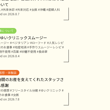
ついて
風
外来休診
外来対応
女医
沖縄
産婦人科
ed on
2026.8.7
事について
月 ゆいクリニックスムージー
ムージー
ベジタリアン
ローフード
人気レシピ
院のお食事
地産地消
手作りスムージーレシピ
物不使用
百薬
砂糖不使用
長命草
ed on
2026.8.4
感想・体験談
0時間のお産を支えてくれたスタッフさ
へ感謝
産の感想
フリースタイル分娩
ゆいクリニック
のお食事
女医
ed on
2026.7.8