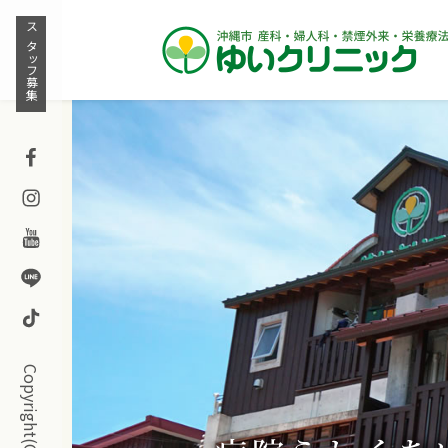
Skip
to
スタッフ募集
content
Facebook
Instagram
Youtube
Line
TikTok