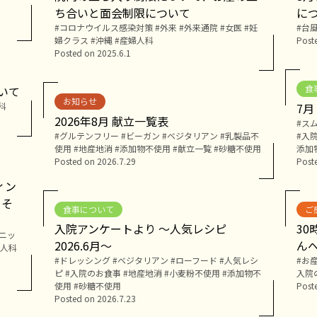
ち合いと面会制限について
に
Tags:
コロナウイルス感染対策
外来
外来通院
女医
妊
Tags:
台
婦クラス
沖縄
産婦人科
Post
Posted on
2025.6.1
食
ついて
お知らせ
科
7
2026年8月 献立一覧表
Tags:
ス
Tags:
グルテンフリー
ビーガン
ベジタリアン
乳製品不
入
使用
地産地消
添加物不使用
献立一覧
砂糖不使用
添加
Posted on
2026.7.29
Post
ィン
。そ
食事について
ご
入院アンケートより ～人気レシピ
3
ニッ
2026.6月～
ん
人科
Tags:
ドレッシング
ベジタリアン
ローフード
人気レシ
Tags:
お
ピ
入院のお食事
地産地消
小麦粉不使用
添加物不
入院
使用
砂糖不使用
Post
Posted on
2026.7.23