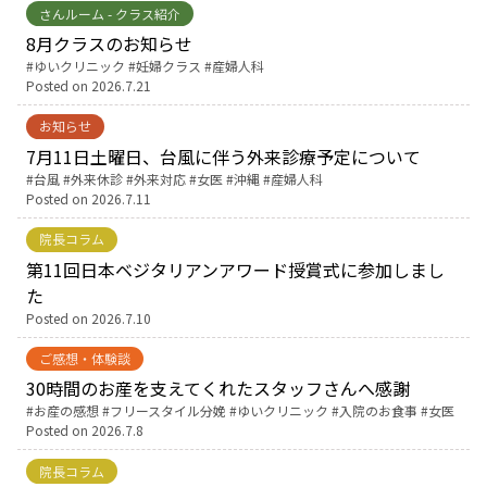
さんルーム - クラス紹介
8月クラスのお知らせ
Tags:
ゆいクリニック
妊婦クラス
産婦人科
Posted on
2026.7.21
お知らせ
7月11日土曜日、台風に伴う外来診療予定について
Tags:
台風
外来休診
外来対応
女医
沖縄
産婦人科
Posted on
2026.7.11
院長コラム
第11回日本ベジタリアンアワード授賞式に参加しまし
た
Posted on
2026.7.10
ご感想・体験談
30時間のお産を支えてくれたスタッフさんへ感謝
Tags:
お産の感想
フリースタイル分娩
ゆいクリニック
入院のお食事
女医
Posted on
2026.7.8
院長コラム