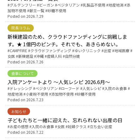
Tags:
グルテンフリー
ビーガン
ベジタリアン
乳製品不使用
地産地消
添
加物不使用
献立一覧
砂糖不使用
English Page
Posted on
2026.7.29
院長コラム
新棟建設のため、クラウドファンディングに挑戦しま
す。★ 1億円のピンチ。それでも、あきらめない。
Tags:
CAMPFIRE
クラウドファンディング
ゆいクリニック
出産
地域医療
女医
新棟建設
沖縄
産婦人科
自然分娩
Posted on
2026.7.26
食事について
入院アンケートより ～人気レシピ 2026.6月～
Tags:
ドレッシング
ベジタリアン
ローフード
人気レシピ
入院のお食事
地産地消
小麦粉不使用
添加物不使用
砂糖不使用
Posted on
2026.7.23
お知らせ
子どもたちと一緒に迎えた、忘れられない出産の日
Tags:
お産の感想
入院のお食事
女医
妊婦クラス
立ち会い出産
Posted on
2026.7.22