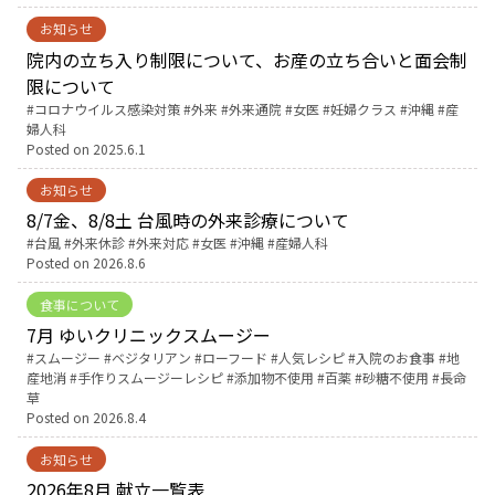
お知らせ
お産について
院内の立ち入り制限について、お産の立ち合いと面会制
限について
親と子の結びつき支援
Tags:
コロナウイルス感染対策
外来
外来通院
女医
妊婦クラス
沖縄
産
婦人科
Posted on
2025.6.1
母乳育児
お知らせ
8/7金、8/8土 台風時の外来診療について
予防接種
Tags:
台風
外来休診
外来対応
女医
沖縄
産婦人科
Posted on
2026.8.6
その他の診療内容
食事について
7月 ゆいクリニックスムージー
‘さんルーム’ でさまざまな講座・クラス
Tags:
スムージー
ベジタリアン
ローフード
人気レシピ
入院のお食事
地
産地消
手作りスムージーレシピ
添加物不使用
百薬
砂糖不使用
長命
草
遠方にお住まいで当院での出産を希望される方へ
Posted on
2026.8.4
お知らせ
医師プロフィール
2026年8月 献立一覧表