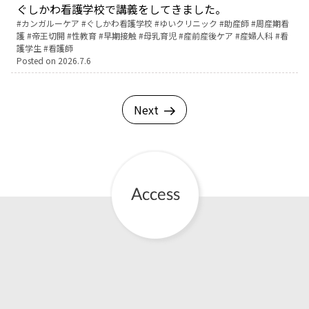
ぐしかわ看護学校で講義をしてきました。
Tags:
カンガルーケア
ぐしかわ看護学校
ゆいクリニック
助産師
周産期看
護
帝王切開
性教育
早期接触
母乳育児
産前産後ケア
産婦人科
看
護学生
看護師
Posted on
2026.7.6
Next