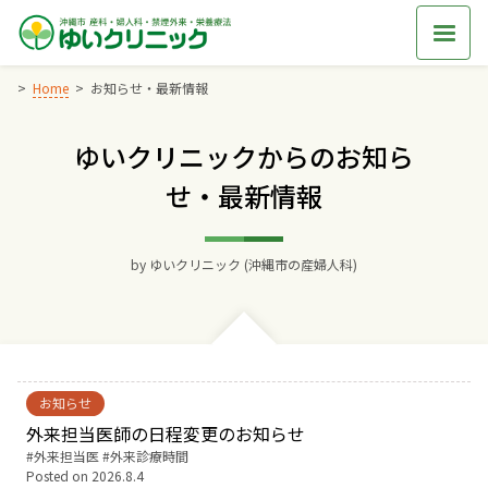
Skip
to
content
Home
お知らせ・最新情報
ゆいクリニックからのお知ら
Home
せ・最新情報
交通アクセス
by
ゆいクリニック (沖縄市の産婦人科)
院長からのごあいさつ
ゆいクリニックの経営理念
診療料金
お知らせ
外来担当医師の日程変更のお知らせ
Tags:
外来担当医
外来診療時間
妊婦健診
Posted on
2026.8.4