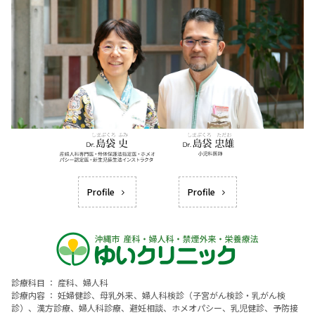
Profile
Profile
診療科目 ： 産科、婦人科
診療内容 ： 妊婦健診、母乳外来、婦人科検診（子宮がん検診・乳がん検
診）、漢方診療、婦人科診療、避妊相談、ホメオパシー、乳児健診、予防接