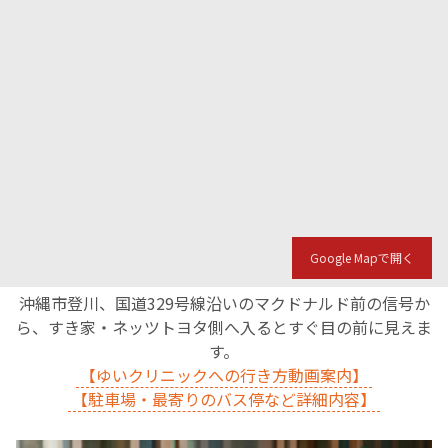
Google Mapで開く
沖縄市登川、国道329号線沿いのマクドナルド前の信号か
ら、すき家・ネッツトヨタ側へ入るとすぐ目の前に見えま
す。
【ゆいクリニックへの行き方動画案内】
【駐車場・最寄りのバス停など詳細内容】