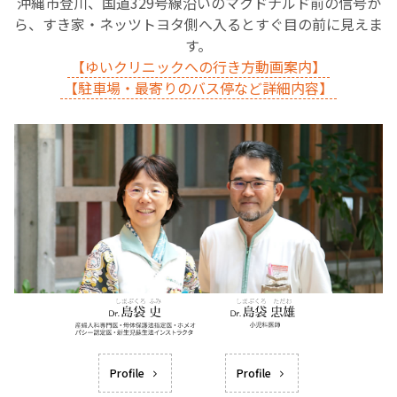
沖縄市登川、国道329号線沿いのマクドナルド前の信号か
ら、すき家・ネッツトヨタ側へ入るとすぐ目の前に見えま
す。
【ゆいクリニックへの行き方動画案内】
【駐車場・最寄りのバス停など詳細内容】
Profile
Profile