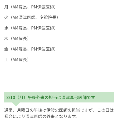
月（AM院長、PM伊波医師）
お産について
火（AM深津医師、夕診院長）
親と子の結びつき支援
水（AM院長、PM伊波医師）
木（AM院長）
母乳育児
金（AM院長、PM伊波医師）
予防接種
土（AM院長）
その他の診療内容
‘さんルーム’ でさまざまな講座・クラス
8/10（月）午後外来の担当は深津真弓医師です
遠方にお住まいで当院での出産を希望される方へ
通常、月曜日の午後は伊波忠医師の担当ですが、この日は
医師プロフィール
都合により深津医師の外来となります。