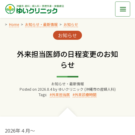
Skip
to
content
Home
お知らせ・最新情報
お知らせ
Categories:
お知らせ
Home
外来担当医師の日程変更のお知
交通アクセス
らせ
院長からのごあいさつ
お知らせ・最新情報
Posted on
2026.8.4
by
ゆいクリニック (沖縄市の産婦人科)
ゆいクリニックの経営理念
Tags:
外来担当医
外来診療時間
診療料金
妊婦健診
2026年４月～