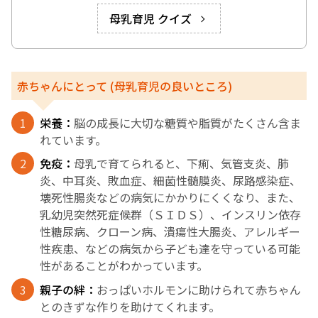
母乳育児 クイズ
English Page
赤ちゃんにとって (母乳育児の良いところ)
栄養：
脳の成長に大切な糖質や脂質がたくさん含ま
れています。
免疫：
母乳で育てられると、下痢、気管支炎、肺
炎、中耳炎、敗血症、細菌性髄膜炎、尿路感染症、
壊死性腸炎などの病気にかかりにくくなり、また、
乳幼児突然死症候群（ＳＩＤＳ）、インスリン依存
性糖尿病、クローン病、潰瘍性大腸炎、アレルギー
性疾患、などの病気から子ども達を守っている可能
性があることがわかっています。
親子の絆：
おっぱいホルモンに助けられて赤ちゃん
とのきずな作りを助けてくれます。