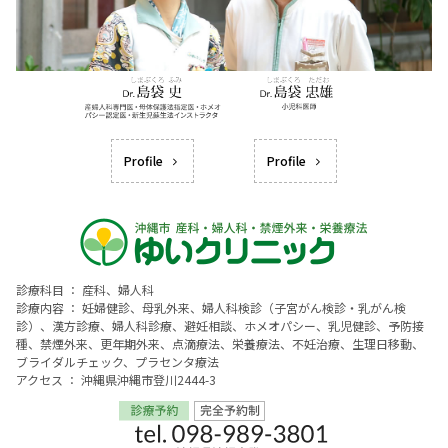
Profile
Profile
診療科目 ： 産科、婦人科
診療内容 ： 妊婦健診、母乳外来、婦人科検診（子宮がん検診・乳がん検
診）、漢方診療、婦人科診療、避妊相談、ホメオパシー、乳児健診、予防接
種、禁煙外来、更年期外来、点滴療法、栄養療法、不妊治療、生理日移動、
ブライダルチェック、プラセンタ療法
アクセス ： 沖縄県沖縄市登川2444-3