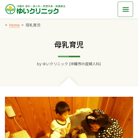
Skip
to
content
Home
母乳育児
母乳育児
Home
交通アクセス
by
ゆいクリニック (沖縄市の産婦人科)
院長からのごあいさつ
ゆいクリニックの経営理念
診療料金
妊婦健診