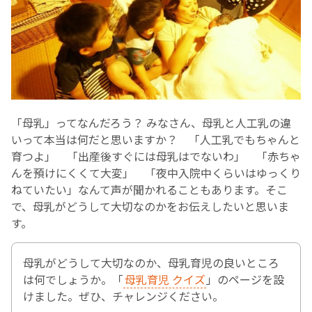
お産について
親と子の結びつき支援
母乳育児
「母乳」ってなんだろう？ みなさん、母乳と人工乳の違
いって本当は何だと思いますか？ 「人工乳でもちゃんと
予防接種
育つよ」 「出産後すぐには母乳はでないわ」 「赤ちゃ
んを預けにくくて大変」 「夜中入院中くらいはゆっくり
その他の診療内容
ねていたい」なんて声が聞かれることもあります。そこ
で、母乳がどうして大切なのかをお伝えしたいと思いま
す。
‘さんルーム’ でさまざまな講座・クラス
母乳がどうして大切なのか、母乳育児の良いところ
遠方にお住まいで当院での出産を希望される方へ
は何でしょうか。「
母乳育児 クイズ
」のページを設
けました。ぜひ、チャレンジください。
医師プロフィール