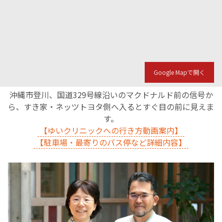
Google Mapで開く
沖縄市登川、国道329号線沿いのマクドナルド前の信号か
ら、すき家・ネッツトヨタ側へ入るとすぐ目の前に見えま
す。
【ゆいクリニックへの行き方動画案内】
【駐車場・最寄りのバス停など詳細内容】