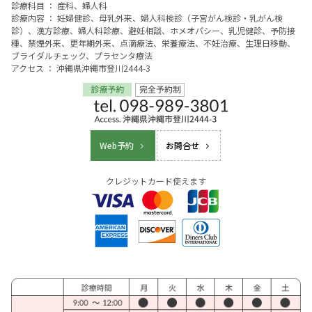
診療科目 ： 産科、婦人科
診療内容 ： 妊婦健診、母乳外来、婦人科検診（子宮がん検診・乳がん検
診）、漢方診療、婦人科診療、避妊相談、ホメオパシー、乳児健診、予防接
種、禁煙外来、更年期外来、点滴療法、栄養療法、不妊治療、生理日移動、
ブライダルチェック、プラセンタ療法
アクセス ： 沖縄県沖縄市登川2444-3
Web予約
お問合せ
クレジットカード使えます