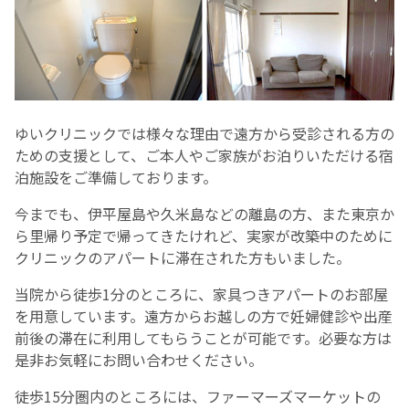
お産について
親と子の結びつき支援
ゆいクリニックでは様々な理由で遠方から受診される方の
母乳育児
ための支援として、ご本人やご家族がお泊りいただける宿
泊施設をご準備しております。
予防接種
今までも、伊平屋島や久米島などの離島の方、また東京か
ら里帰り予定で帰ってきたけれど、実家が改築中のために
その他の診療内容
クリニックのアパートに滞在された方もいました。
当院から徒歩1分のところに、家具つきアパートのお部屋
‘さんルーム’ でさまざまな講座・クラス
を用意しています。遠方からお越しの方で妊婦健診や出産
前後の滞在に利用してもらうことが可能です。必要な方は
遠方にお住まいで当院での出産を希望される方へ
是非お気軽にお問い合わせください。
徒歩15分圏内のところには、ファーマーズマーケットの
医師プロフィール