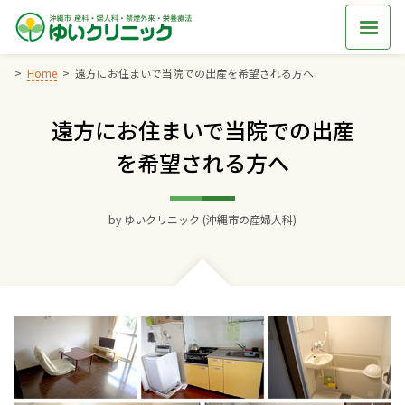
Skip
to
content
Home
遠方にお住まいで当院での出産を希望される方へ
遠方にお住まいで当院での出産
Home
を希望される方へ
交通アクセス
by
ゆいクリニック (沖縄市の産婦人科)
院長からのごあいさつ
ゆいクリニックの経営理念
診療料金
妊婦健診