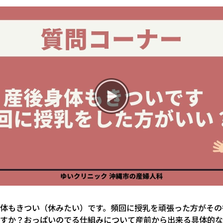
お産について
親と子の結びつき支援
母乳育児
予防接種
その他の診療内容
‘さんルーム’ でさまざまな講座・クラス
遠方にお住まいで当院での出産を希望される方へ
体もきつい（休みたい）です。頻回に授乳を頑張った方がその
医師プロフィール
すか？おっぱいのでる仕組みについて産前から出来る具体的な