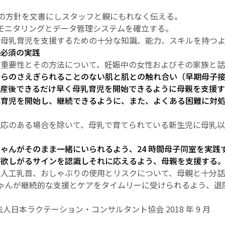
栄養の方針を文書にしスタッフと親にもれなく伝える。
したモニタリングとデータ管理システムを確立する。
フが母乳育児を支援するための十分な知識、能力、スキルを持つ
必須の実践
児の重要性とその方法について、妊娠中の女性およびその家族と
後からのさえぎられることのない肌と肌との触れ合い（早期母子
産後できるだけ早く母乳育児を開始できるように母親を支援す
母乳育児を開始し、継続できるように、また、よくある困難に対
に適応のある場合を除いて、母乳で育てられている新生児に母乳
赤ちゃんがそのまま一緒にいられるよう、24 時間母子同室を実践
んの欲しがるサインを認識しそれに応えるよう、母親を支援する
ん、人工乳首、おしゃぶりの使用とリスクについて、母親と十分
赤ちゃんが継続的な支援とケアをタイムリーに受けられるよう、退
法人日本ラクテーション・コンサルタント協会 2018 年 9 月