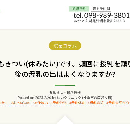
Home
Categories:
院長コラム
交通アクセス
もきつい(休みたい)です。頻回に授乳を
後の母乳の出はよくなりますか?
院長からのごあいさつ
ゆいクリニックの経営理念
お知らせ・最新情報
Posted on
2023.2.26
by
ゆいクリニック (沖縄市の産婦人科)
カ条」
おっぱいのでる仕組み
母乳分泌
母乳外来
母乳育児
母乳育児がうまく
診療料金
妊婦健診