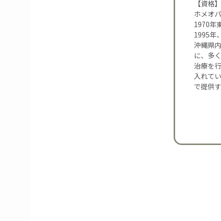
【資格
ホメオ
1970
1995
沖縄県内
に、多
治療を
入れて
で提供