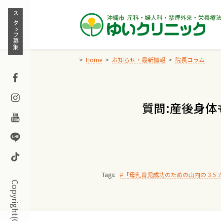
Skip
to
スタッフ募集
content
Home
お知らせ・最新情報
院長コラム
Facebook
Instagram
質問:産後身体
Youtube
Line
TikTok
Tags:
「母乳育児成功のための山内の 3.5 