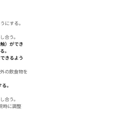
ようにする。
話し合う。
接触）ができ
る。
処できるよう
以外の飲食物を
する。
。
話し合う。
院時に調整