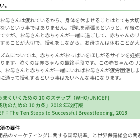
い。
English Page
お母さんは疲れているから、身体を休ませることはとても大切
ないという事ではありません。授乳を頑張るというと、産後の
ですが、お母さんと赤ちゃんが一緒に過ごして、赤ちゃんのリ
することが大切で、授乳をしながら、お母さんは休むことが大
ズムについては、赤ちゃんがおっぱいをほしがるサインを妊娠
ります。泣くのは赤ちゃんの最終手段です。この赤ちゃんのリ
、お母さんと赤ちゃんが一緒にいればお母さんが疲労困憊しま
に通って授乳するという事はたいへんな事になります。
まくいくための 10 のステップ（WHO/UNICEF)
功のための 10 カ条」2018 年改訂版
：The Ten Steps to Successful Breastfeeding, 2018
須の要件
乳代用品のマーケティングに関する国際規準」と世界保健総会の関