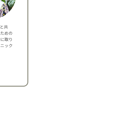
夫と共
のための
的に取り
リニック