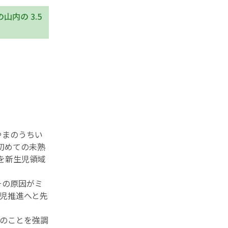
内の 3.5
）
やまのうちい
初めての未熟
を新生児領域
その原因がミ
児推進へと先
のことを強調