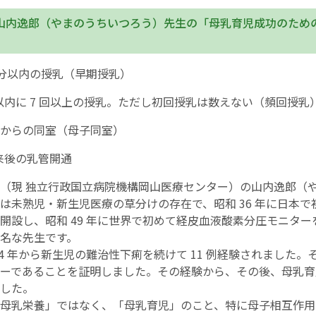
山内逸郎（やまのうちいつろう）先生の「母乳育児成功のための山
0 分以内の授乳（早期授乳）
間以内に 7 回以上の授乳。ただし初回授乳は数えない（頻回授乳
からの同室（母子同室）
発来後の乳管開通
（現 独立行政国立病院機構岡山医療センター）の山内逸郎（
は未熟児・新生児医療の草分けの存在で、昭和 36 年に日本で
開設し、昭和 49 年に世界で初めて経皮血液酸素分圧モニター
名な先生です。
44 年から新生児の難治性下痢を続けて 11 例経験されました。
ーであることを証明しました。その経験から、その後、母乳育
した。
母乳栄養」ではなく、「母乳育児」のこと、特に母子相互作用