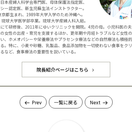
】日本産婦人科学会専門医、母体保護法指定医、
パシー認定医、新生児蘇生法インストラクター。
年東京都生まれ、1989年大学入学のため沖縄へ。
年、琉球大学医学部卒業。琉球大学産婦人科入局。
にて研修後、2011年にゆいクリニックを開院。4児の母。小児科医の
くの女性の出産・育児を支援するほか、更年期や月経トラブルなど女性
行い、ホメオパシーや栄養療法やプラセンタ療法などの自然療法も積極
いる。特に、小麦や砂糖、乳製品、食品添加物を一切使わない食事をク
するなど、食事療法の重要性を説いている。
院長紹介ページはこちら
Prev
一覧に戻る
Next