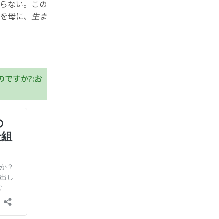
らない。この
を母に、
生ま
ですか?:お