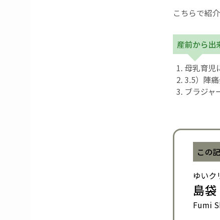
こちらで紹介
産前から出
母乳育児
3.5）陣
ブラジャ
この
ゆいク
島袋
Fumi S