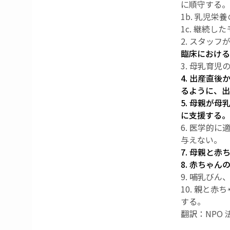
に順守する。
1b. 乳児
1c. 継続
2. スタッ
臨床における
3. 母乳育
4. 出産直
るように、出
5. 母親が
に支援する。
6. 医学的
与えない。
7. 母親と
8. 赤ちゃ
9. 哺乳び
10. 親と
する。
翻訳：NPO 