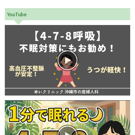
お産について
YouTube
親と子の結びつき支援
母乳育児
予防接種
その他の診療内容
‘さんルーム’ でさまざまな講座・クラス
遠方にお住まいで当院での出産を希望される方へ
医師プロフィール