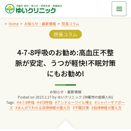
Skip
to
content
Home
お知らせ・最新情報
院長コラム
Categories:
院長コラム
Home
4-7-8呼吸のお勧め:高血圧不整
交通アクセス
脈が安定、うつが軽快!不眠対策
にもお勧め!
院長からのごあいさつ
ゆいクリニックの経営理念
お知らせ・最新情報
Posted on
2023.2.27
by
ゆいクリニック (沖縄市の産婦人科)
Tags:
4-7-8呼吸
478呼吸
アンドルーワイル博士
シャバーサナポー
ズ
まんがでわかる自律神経の整え方
不眠対策
自律神経の整え方
診療料金
妊婦健診