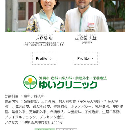
Profile
Profile
診療科目 ： 産科、婦人科
診療内容 ： 妊婦健診、母乳外来、婦人科検診（子宮がん検診・乳がん検
診）、漢方診療、婦人科診療、避妊相談、ホメオパシー、乳児健診、予防接
種、禁煙外来、更年期外来、点滴療法、栄養療法、不妊治療、生理日移動、
ブライダルチェック、プラセンタ療法
アクセス ： 沖縄県沖縄市登川2444-3