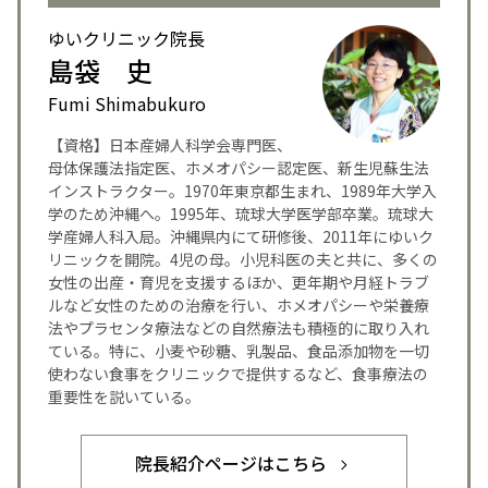
ゆいクリニック院長
島袋 史
Fumi Shimabukuro
【資格】日本産婦人科学会専門医、
母体保護法指定医、ホメオパシー認定医、新生児蘇生法
インストラクター。1970年東京都生まれ、1989年大学入
学のため沖縄へ。1995年、琉球大学医学部卒業。琉球大
学産婦人科入局。沖縄県内にて研修後、2011年にゆいク
リニックを開院。4児の母。小児科医の夫と共に、多くの
女性の出産・育児を支援するほか、更年期や月経トラブ
ルなど女性のための治療を行い、ホメオパシーや栄養療
法やプラセンタ療法などの自然療法も積極的に取り入れ
ている。特に、小麦や砂糖、乳製品、食品添加物を一切
使わない食事をクリニックで提供するなど、食事療法の
重要性を説いている。
院長紹介ページはこちら