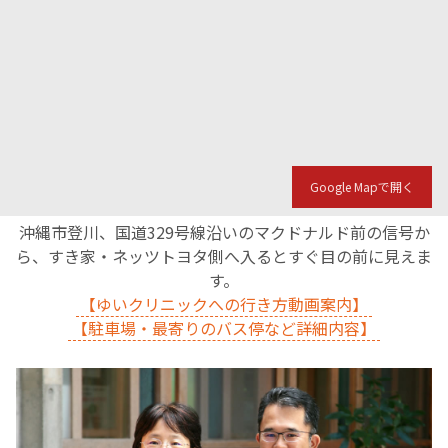
Google Mapで開く
沖縄市登川、国道329号線沿いのマクドナルド前の信号か
ら、すき家・ネッツトヨタ側へ入るとすぐ目の前に見えま
す。
【ゆいクリニックへの行き方動画案内】
【駐車場・最寄りのバス停など詳細内容】