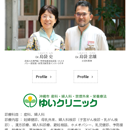
Profile
Profile
診療科目 ： 産科、婦人科
診療内容 ： 妊婦健診、母乳外来、婦人科検診（子宮がん検診・乳がん検
診）、漢方診療、婦人科診療、避妊相談、ホメオパシー、乳児健診、予防接
種、禁煙外来、更年期外来、点滴療法、栄養療法、不妊治療、生理日移動、