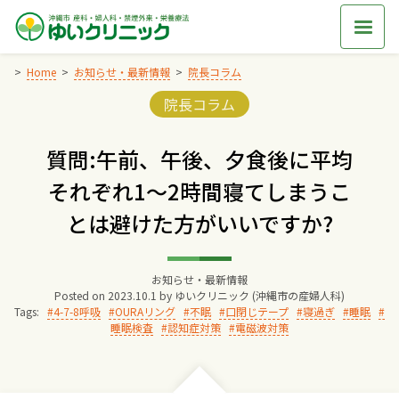
Skip
to
content
Home
お知らせ・最新情報
院長コラム
Categories:
院長コラム
Home
質問:午前、午後、夕食後に平均
交通アクセス
それぞれ1～2時間寝てしまうこ
とは避けた方がいいですか?
院長からのごあいさつ
ゆいクリニックの経営理念
お知らせ・最新情報
Posted on
2023.10.1
by
ゆいクリニック (沖縄市の産婦人科)
Tags:
4-7-8呼吸
OURAリング
不眠
口閉じテープ
寝過ぎ
睡眠
睡眠検査
認知症対策
電磁波対策
診療料金
妊婦健診