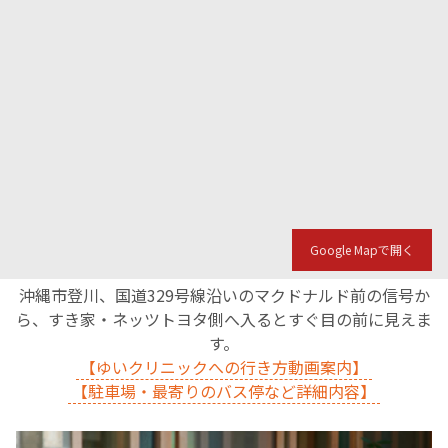
Google Mapで開く
沖縄市登川、国道329号線沿いのマクドナルド前の信号か
ら、すき家・ネッツトヨタ側へ入るとすぐ目の前に見えま
す。
【ゆいクリニックへの行き方動画案内】
【駐車場・最寄りのバス停など詳細内容】