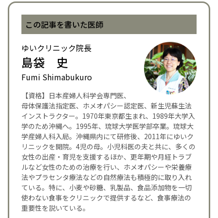
この記事を書いた医師
ゆいクリニック院長
島袋 史
Fumi Shimabukuro
【資格】日本産婦人科学会専門医、
母体保護法指定医、ホメオパシー認定医、新生児蘇生法
インストラクター。1970年東京都生まれ、1989年大学入
学のため沖縄へ。1995年、琉球大学医学部卒業。琉球大
学産婦人科入局。沖縄県内にて研修後、2011年にゆいク
リニックを開院。4児の母。小児科医の夫と共に、多くの
女性の出産・育児を支援するほか、更年期や月経トラブ
ルなど女性のための治療を行い、ホメオパシーや栄養療
法やプラセンタ療法などの自然療法も積極的に取り入れ
ている。特に、小麦や砂糖、乳製品、食品添加物を一切
使わない食事をクリニックで提供するなど、食事療法の
重要性を説いている。