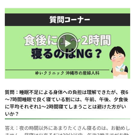
お産について
親と子の結びつき支援
母乳育児
予防接種
その他の診療内容
質問：睡眠不足による身体への負担は理解できたが、夜6
‘さんルーム’ でさまざまな講座・クラス
～7時間睡眠で良く寝ている割には、午前、午後、夕食後
に平均それぞれ1～2時間寝てしまうことは避けた方がい
いか？
遠方にお住まいで当院での出産を希望される方へ
答え：夜の時間以外にあまりたくさん寝るのは、お勧めし
医師プロフィール