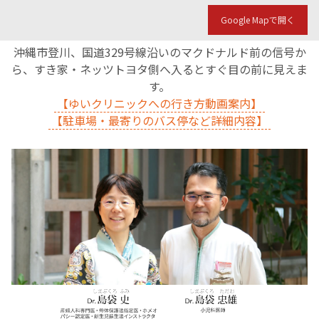
Google Mapで開く
沖縄市登川、国道329号線沿いのマクドナルド前の信号か
ら、すき家・ネッツトヨタ側へ入るとすぐ目の前に見えま
す。
【ゆいクリニックへの行き方動画案内】
【駐車場・最寄りのバス停など詳細内容】