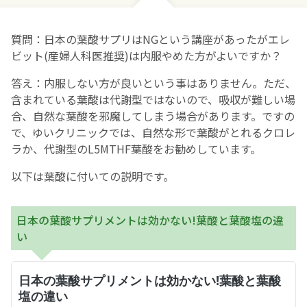
お産について
質問：日本の葉酸サプリはNGという講座があったがエレ
ビット(産婦人科医推奨)は内服やめた方がよいですか？
親と子の結びつき支援
答え：内服しない方が良いという事はありません。ただ、
含まれている葉酸は代謝型ではないので、吸収が難しい場
母乳育児
合、自然な葉酸を邪魔してしまう場合があります。ですの
で、ゆいクリニックでは、自然な形で葉酸がとれるクロレ
予防接種
ラか、代謝型のL5MTHF葉酸をお勧めしています。
以下は葉酸に付いての説明です。
その他の診療内容
日本の葉酸サプリメントは効かない!葉酸と葉酸塩の違
‘さんルーム’ でさまざまな講座・クラス
い
遠方にお住まいで当院での出産を希望される方へ
医師プロフィール