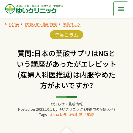
Skip
to
content
Home
お知らせ・最新情報
院長コラム
Categories:
院長コラム
Home
質問:日本の葉酸サプリはNGと
交通アクセス
いう講座があったがエレビット
(産婦人科医推奨)は内服やめた
院長からのごあいさつ
方がよいですか?
ゆいクリニックの経営理念
お知らせ・最新情報
Posted on
2023.10.1
by
ゆいクリニック (沖縄市の産婦人科)
診療料金
Tags:
クロレラ
代謝型
葉酸
妊婦健診