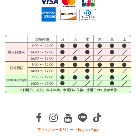
Facebook
Instagram
Youtube
Line
TikTok
プライバシーポリシー
・
English Page