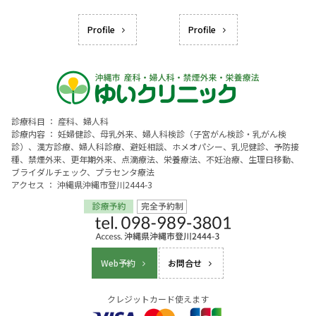
Profile
Profile
診療科目 ： 産科、婦人科
診療内容 ： 妊婦健診、母乳外来、婦人科検診（子宮がん検診・乳がん検
診）、漢方診療、婦人科診療、避妊相談、ホメオパシー、乳児健診、予防接
種、禁煙外来、更年期外来、点滴療法、栄養療法、不妊治療、生理日移動、
ブライダルチェック、プラセンタ療法
アクセス ： 沖縄県沖縄市登川2444-3
Web予約
お問合せ
クレジットカード使えます