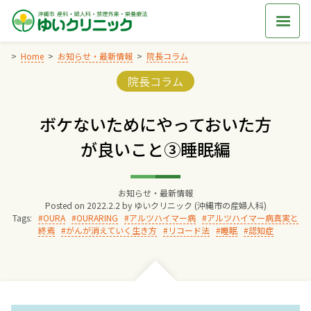
Skip
to
content
Home
お知らせ・最新情報
院長コラム
Categories:
院長コラム
Home
ボケないためにやっておいた方
交通アクセス
が良いこと③睡眠編
院長からのごあいさつ
お知らせ・最新情報
Posted on
2022.2.2
by
ゆいクリニック (沖縄市の産婦人科)
ゆいクリニックの経営理念
Tags:
OURA
OURARING
アルツハイマー病
アルツハイマー病真実と
終焉
がんが消えていく生き方
リコード法
睡眠
認知症
診療料金
妊婦健診