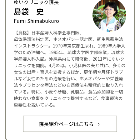
ゆいクリニック院長
島袋 史
Fumi Shimabukuro
【資格】日本産婦人科学会専門医、
母体保護法指定医、ホメオパシー認定医、新生児蘇生法
インストラクター。1970年東京都生まれ、1989年大学入
学のため沖縄へ。1995年、琉球大学医学部卒業。琉球大
学産婦人科入局。沖縄県内にて研修後、2011年にゆいク
リニックを開院。4児の母。小児科医の夫と共に、多くの
女性の出産・育児を支援するほか、更年期や月経トラブ
ルなど女性のための治療を行い、ホメオパシーや栄養療
法やプラセンタ療法などの自然療法も積極的に取り入れ
ている。特に、小麦や砂糖、乳製品、食品添加物を一切
使わない食事をクリニックで提供するなど、食事療法の
重要性を説いている。
院長紹介ページはこちら