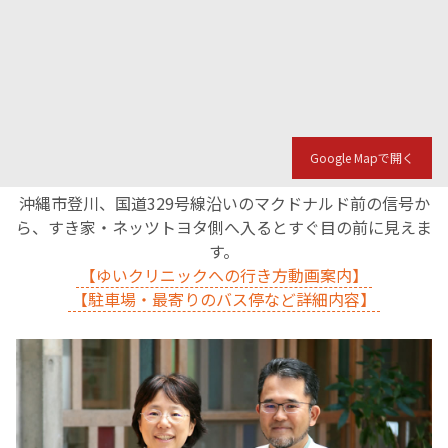
Google Mapで開く
沖縄市登川、国道329号線沿いのマクドナルド前の信号か
ら、すき家・ネッツトヨタ側へ入るとすぐ目の前に見えま
す。
【ゆいクリニックへの行き方動画案内】
【駐車場・最寄りのバス停など詳細内容】