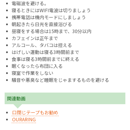
電磁波を避ける。
寝るときにはWIFI電波は切りましょう
携帯電話は機内モードにしましょう
朝起きたら日光を直接浴びる
昼寝をする場合は15時まで、30分以内
カフェインは正午まで
アルコール、タバコは控える
はげしい運動は寝る3時間前まで
食事は寝る3時間前までに終える
眠くなったら布団に入る
寝室で作業をしない
騒音や悪臭など睡眠をじゃまするものを避ける
関連動画
口閉じテープもお勧め
OURARING