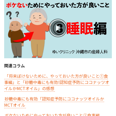
お産について
親と子の結びつき支援
母乳育児
予防接種
関連コラム
その他の診療内容
「将来ぼけないために、やっておいた方が良いこと①食
事編」と「砂糖中毒にも有効!認知症予防にココナッツオ
‘さんルーム’ でさまざまな講座・クラス
イルかMCTオイル」の感想
遠方にお住まいで当院での出産を希望される方へ
砂糖中毒にも有効「認知症予防にココナッツオイルか
MCT
オイル
医師プロフィール
ボケないためにやっておいた方が良いこと①食事編