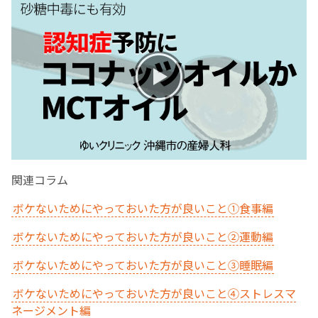
お産について
親と子の結びつき支援
母乳育児
予防接種
関連コラム
その他の診療内容
ボケないためにやっておいた方が良いこと①食事編
‘さんルーム’ でさまざまな講座・クラス
ボケないためにやっておいた方が良いこと②運動編
ボケないためにやっておいた方が良いこと③睡眠編
遠方にお住まいで当院での出産を希望される方へ
ボケないためにやっておいた方が良いこと④ストレスマ
ネージメント編
医師プロフィール