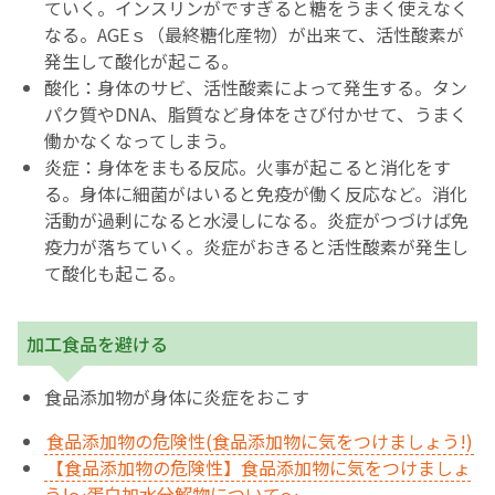
ていく。インスリンがですぎると糖をうまく使えなく
なる。AGEｓ（最終糖化産物）が出来て、活性酸素が
発生して酸化が起こる。
酸化：身体のサビ、活性酸素によって発生する。タン
パク質やDNA、脂質など身体をさび付かせて、うまく
働かなくなってしまう。
炎症：身体をまもる反応。火事が起こると消化をす
る。身体に細菌がはいると免疫が働く反応など。消化
活動が過剰になると水浸しになる。炎症がつづけば免
疫力が落ちていく。炎症がおきると活性酸素が発生し
て酸化も起こる。
加工食品を避ける
食品添加物が身体に炎症をおこす
食品添加物の危険性(食品添加物に気をつけましょう!)
【食品添加物の危険性】食品添加物に気をつけましょ
う!～蛋白加水分解物について～