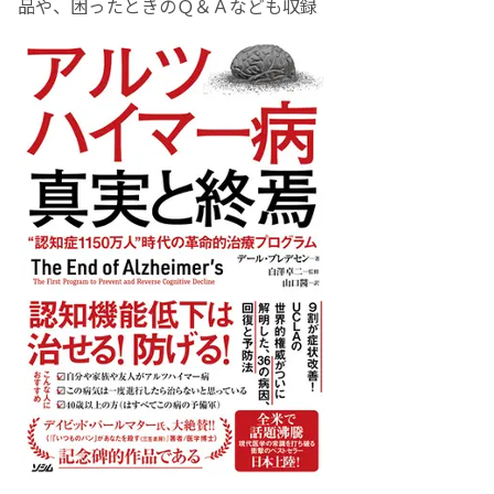
品や、困ったときのＱ＆Ａなども収録