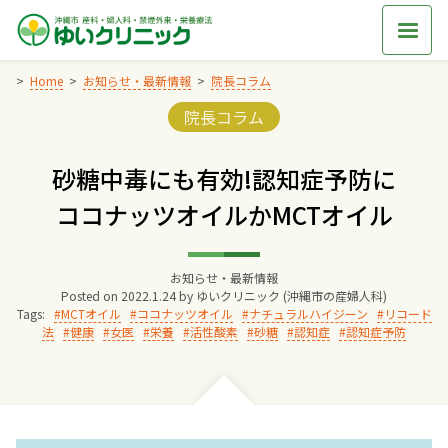
Skip
to
content
Home
お知らせ・最新情報
院長コラム
Categories:
院長コラム
Home
砂糖中毒にも有効!認知症予防に
交通アクセス
ココナッツオイルかMCTオイル
院長からのごあいさつ
お知らせ・最新情報
Posted on
2022.1.24
by
ゆいクリニック (沖縄市の産婦人科)
ゆいクリニックの経営理念
Tags:
MCTオイル
ココナッツオイル
ナチュラルハイジーン
リコード
法
健康
女医
栄養
活性酸素
砂糖
認知症
認知症予防
診療料金
妊婦健診