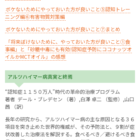
ボケないためにやっておいた方が良いこと⑤認知トレー
English Page
ニング編⑥有害物質対策編
ボケないためにやっておいた方が良いこと⑦まとめ
「将来ぼけないために、やっておいた方が良いこと①食
事編」と「砂糖中毒にも有効!認知症予防にココナッツオ
イルかMCTオイル」の感想
アルツハイマー病真実と終焉
“認知症１１５０万人”時代の革命的治療プログラム
著者 デール・ブレデセン （著）,白澤 卓二 （監修）,山口
茜 （訳）
長年の研究から、アルツハイマー病の主な原因となる３６
項目を突き止めた世界的権威が、その予防法と、９割が症
状改善した治療法を解説する。食べるべき／避けるべき食