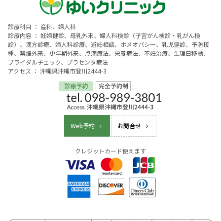
診療科目 ： 産科、婦人科
診療内容 ： 妊婦健診、母乳外来、婦人科検診（子宮がん検診・乳がん検
診）、漢方診療、婦人科診療、避妊相談、ホメオパシー、乳児健診、予防接
種、禁煙外来、更年期外来、点滴療法、栄養療法、不妊治療、生理日移動、
ブライダルチェック、プラセンタ療法
アクセス ： 沖縄県沖縄市登川2444-3
Web予約
お問合せ
クレジットカード使えます