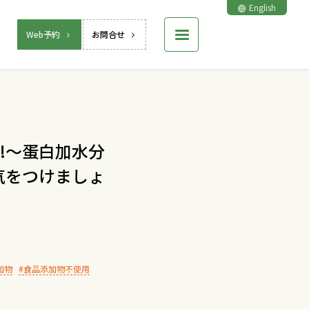
English
Web予約
お問合せ
!～蛋白加水分
気をつけましょ
加物
食品添加物不使用