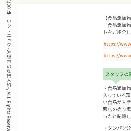
Copyright(C)2018ゆいクリニック -沖縄市の産婦人科-, ALL Rights Reserved.
【食品添加物
「食品添加物
トをご紹介し
https://www
https://www
スタッフの
・食品添加物
入っている現
い食品が入手
販店の売り場
ったと記憶し
・タンパク分