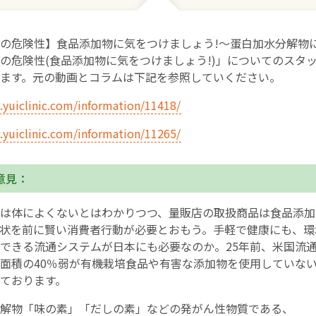
お産について
の危険性】食品添加物に気をつけましょう!～蛋白加水分解物
の危険性(食品添加物に気をつけましょう!)」についてのスタ
親と子の結びつき支援
ます。元の動画とコラムは下記を参照していください。
.yuiclinic.com/information/11418/
母乳育児
.yuiclinic.com/information/11265/
予防接種
意見：
その他の診療内容
は体によくないとはわかりつつ、量販店の取扱商品は食品添加
‘さんルーム’ でさまざまな講座・クラス
状を前に賢い消費者行動が必要とおもう。手軽で健康にも、環
できる流通システムが日本にも必要なのか。25年前、米国流
面積の40％弱が有機栽培食品や有害な添加物を使用していな
遠方にお住まいで当院での出産を希望される方へ
ております。
解物「味の素」「だしの素」などの発がん性物質である、
医師プロフィール