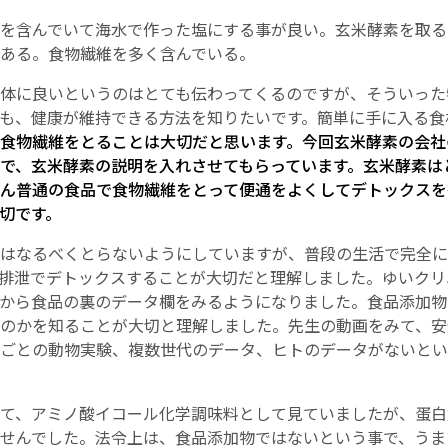
を含んでいて海水で作った塩にする事が良い。玄米酵素を取る
English Page
ある。食物繊維を多く含んでいる。
体に良いというのはとても伝わってくるのですが、そういった
も、健康が維持できる方法を知りたいです。簡単に手に入る食
食物繊維をとることは大切だと思います。今回玄米酵素の会社
で、玄米酵素の説明を入れさせてもらっています。玄米酵素は
ん普通の食品で食物繊維をとって便通をよくしてデトックスを
切です。
はなるべくとらないようにしていますが、普段の生活で完全に
排泄でデトックスすることが大切だと理解しました。ゆいクリ
から食品の裏のデータ欄をみるようになりました。食品添加物
のかを知ることが大切と理解しました。先生の動画をみて、安
ごとの動物実験、複数世代のデータ、ヒトのデータがないとい
て、アミノ酸イコール化学調味料として見ていましたが、蛋白
せんでした。法令上は、食品添加物ではないという事で、うま