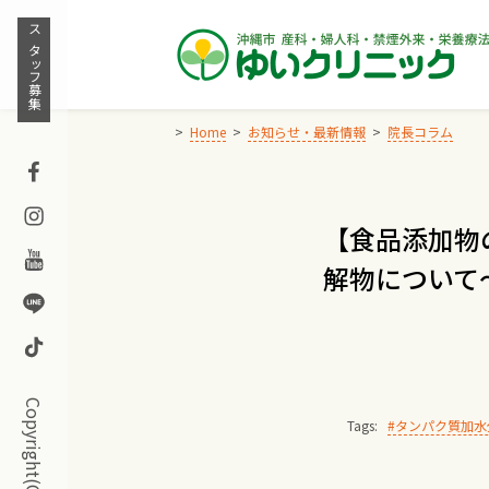
Skip
to
スタッフ募集
content
Home
お知らせ・最新情報
院長コラム
Facebook
Instagram
【食品添加物
Youtube
解物について
Line
TikTok
Tags:
タンパク質加水