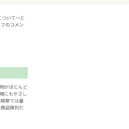
について～と
ッフのコメン
物がほとんど
境にもやさし
通視察では量
い商品陳列だ