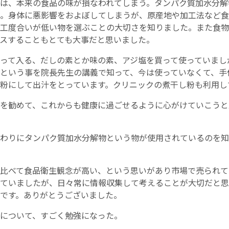
は、本来の食品の味が損なわれてしまう。タンパク質加水分解
。身体に悪影響をおよぼしてしまうが、原産地や加工法など食
工度合いが低い物を選ぶことの大切さを知りました。また食物
スすることもとても大事だと思いました。
って入る、だしの素とか味の素、アジ塩を買って使っていまし
という事を院長先生の講義で知って、今は使っていなくて、手
粉にして出汁をとっています。クリニックの煮干し粉も利用し
を勧めて、これからも健康に過ごせるように心がけていこうと
わりにタンパク質加水分解物という物が使用されているのを知
比べて食品衛生観念が高い、という思いがあり市場で売られて
ていましたが、日々常に情報収集して考えることが大切だと思
です。ありがとうございました。
について、すごく勉強になった。