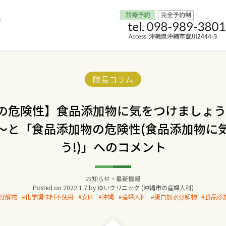
Home
Categories:
院長コラム
交通アクセス
の危険性】食品添加物に気をつけましょう
～と「食品添加物の危険性(食品添加物に
院長からのごあいさつ
う!)」へのコメント
ゆいクリニックの経営理念
お知らせ・最新情報
診療料金
Posted on
2022.1.7
by
ゆいクリニック (沖縄市の産婦人科)
分解物
化学調味料不使用
女医
沖縄
産婦人科
蛋白加水分解物
食品添
妊婦健診