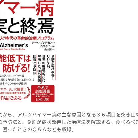
究から、アルツハイマー病の主な原因となる３６項目を突き止
の予防法と、９割が症状改善した治療法を解説する。食べるべ
、困ったときのＱ＆Ａなども収録。