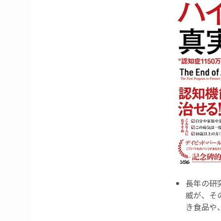
長年の研
威が、そ
き食品や