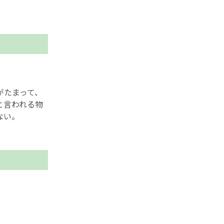
がたまって、
と言われる物
ない。