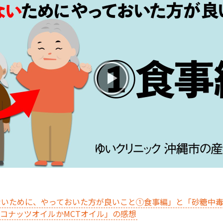
お産について
親と子の結びつき支援
母乳育児
予防接種
その他の診療内容
‘さんルーム’ でさまざまな講座・クラス
遠方にお住まいで当院での出産を希望される方へ
いために、やっておいた方が良いこと①食事編」と「砂糖中毒
コナッツオイルかMCTオイル」の感想
医師プロフィール