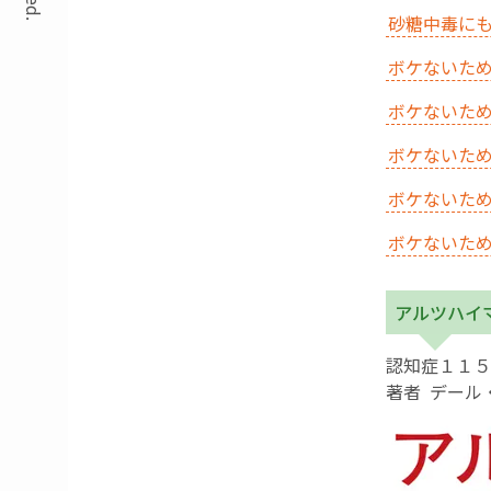
砂糖中毒に
ボケないた
ボケないた
ボケないた
ボケないた
ボケないた
アルツハイ
認知症１１５
著者 デール・