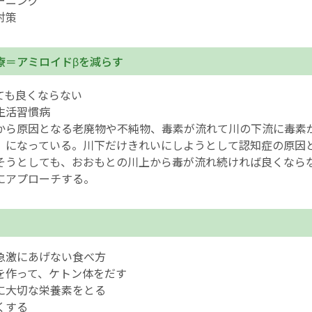
ーニング
対策
療＝アミロイドβを減らす
ても良くならない
生活習慣病
から原因となる老廃物や不純物、毒素が流れて川の下流に毒素
」になっている。川下だけきれいにしようとして認知症の原因
そうとしても、おおもとの川上から毒が流れ続ければ良くなら
にアプローチする。
急激にあげない食べ方
を作って、ケトン体をだす
に大切な栄養素をとる
くする