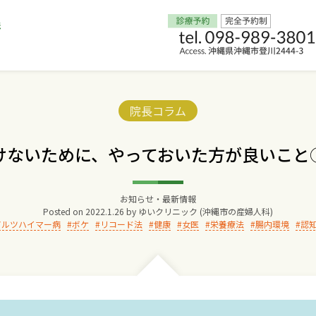
Home
Categories:
院長コラム
交通アクセス
けないために、やっておいた方が良いこと
院長からのごあいさつ
お知らせ・最新情報
Posted on
2022.1.26
by
ゆいクリニック (沖縄市の産婦人科)
ゆいクリニックの経営理念
アルツハイマー病
ボケ
リコード法
健康
女医
栄養療法
腸内環境
認
診療料金
妊婦健診