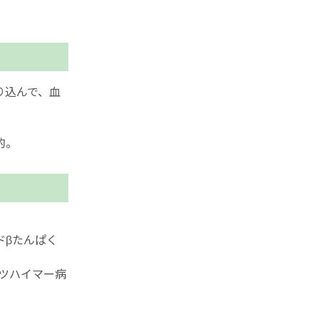
り込んで、血
。
的。
ドβたんぱく
ツハイマー病