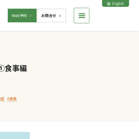
English
Web予約
お問合せ
①食事編
知症
食事