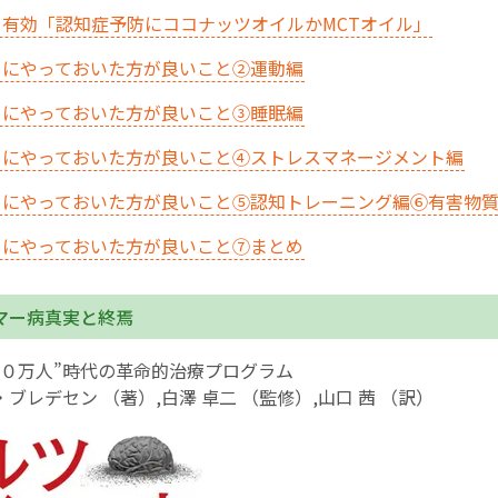
も有効「認知症予防にココナッツオイルか
MCT
オイル」
English Page
めにやっておいた方が良いこと②運動編
めにやっておいた方が良いこと③睡眠編
めにやっておいた方が良いこと④ストレスマネージメント編
めにやっておいた方が良いこと⑤認知トレーニング編⑥有害物
めにやっておいた方が良いこと⑦まとめ
マー病真実と終焉
０万人”時代の革命的治療プログラム
ブレデセン （著）,白澤 卓二 （監修）,山口 茜 （訳）