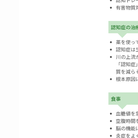
認知トレ
有害物質
認知症の治
薬を使っ
認知症は
川の上流
「認知症
質を減ら
根本原因
食事
血糖値を
空腹時間
脳の機能
炎症をよ