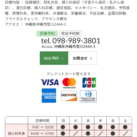
診療内容 ： 妊婦健診、母乳外来、婦人科検診（子宮がん検診・乳がん検
診）、漢方診療、婦人科診療、避妊相談、ホメオパシー、乳児健診、予防接
種、禁煙外来、更年期外来、点滴療法、栄養療法、不妊治療、生理日移動、
ブライダルチェック、プラセンタ療法
アクセス ： 沖縄県沖縄市登川2444-3
Web予約
お問合せ
クレジットカード使えます