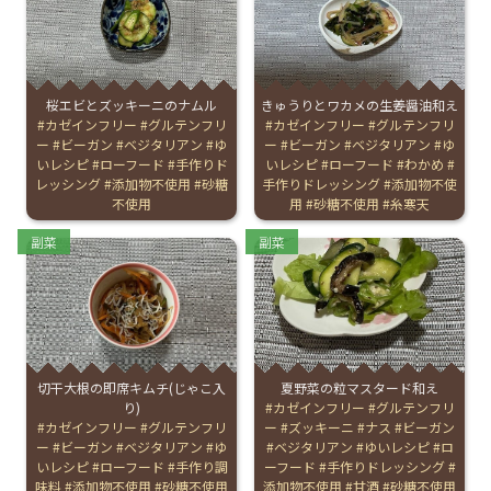
English Page
桜エビとズッキーニのナムル
きゅうりとワカメの生姜醤油和え
Tags:
カゼインフリー
グルテンフリ
Tags:
カゼインフリー
グルテンフリ
ー
ビーガン
ベジタリアン
ゆ
ー
ビーガン
ベジタリアン
ゆ
いレシピ
ローフード
手作りド
いレシピ
ローフード
わかめ
レッシング
添加物不使用
砂糖
手作りドレッシング
添加物不使
不使用
用
砂糖不使用
糸寒天
Categories:
Categories:
副菜
副菜
切干大根の即席キムチ(じゃこ入
夏野菜の粒マスタード和え
り)
Tags:
カゼインフリー
グルテンフリ
Tags:
カゼインフリー
グルテンフリ
ー
ズッキーニ
ナス
ビーガン
ー
ビーガン
ベジタリアン
ゆ
ベジタリアン
ゆいレシピ
ロ
いレシピ
ローフード
手作り調
ーフード
手作りドレッシング
味料
添加物不使用
砂糖不使用
添加物不使用
甘酒
砂糖不使用