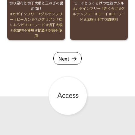
切り昆布と切干大根と玉ねぎの醤
モーイときくらげの塩麹ナムル
油漬け
Tags:
カゼインフリー
きくらげ
グ
Tags:
カゼインフリー
グルテンフリ
ルテンフリー
モーイ
ローフー
ー
ビーガン
ベジタリアン
ゆ
ド
塩麹
手作り調味料
いレシピ
ローフード
切干大根
添加物不使用
甘酒
砂糖不使
用
Next