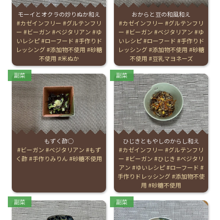
モーイとオクラの炒りぬか和え
おからと豆の和風和え
お産について
Tags:
カゼインフリー
グルテンフリ
Tags:
カゼインフリー
グルテンフリ
ー
ビーガン
ベジタリアン
ゆ
ー
ビーガン
ベジタリアン
ゆ
いレシピ
ローフード
手作りド
いレシピ
ローフード
手作りド
親と子の結びつき支援
レッシング
添加物不使用
砂糖
レッシング
添加物不使用
砂糖
不使用
米ぬか
不使用
豆乳マヨネーズ
母乳育児
Categories:
Categories:
副菜
副菜
予防接種
その他の診療内容
もずく酢○
ひじきともやしのからし和え
Tags:
ビーガン
ベジタリアン
もず
Tags:
カゼインフリー
グルテンフリ
‘さんルーム’ でさまざまな講座・クラス
く酢
手作りみりん
砂糖不使用
ー
ビーガン
ひじき
ベジタリ
アン
ゆいレシピ
ローフード
手作りドレッシング
添加物不使
用
砂糖不使用
遠方にお住まいで当院での出産を希望される方へ
Categories:
Categories:
副菜
副菜
医師プロフィール