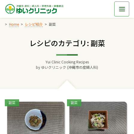
Skip
to
content
Home
レシピ紹介
副菜
レシピのカテゴリ: 副菜
Home
交通アクセス
Yui Clinic Cooking Recipes
by
ゆいクリニック (沖縄市の産婦人科)
院長からのごあいさつ
ゆいクリニックの経営理念
Categories:
Categories:
副菜
副菜
診療料金
妊婦健診