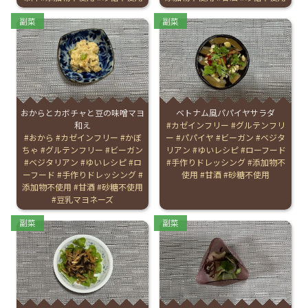
Categories:
Categories:
副菜
副菜
おからとカボチャと豆の味噌マヨ
ベトナム風パパイヤサラダ
和え
Tags:
カゼインフリー
グルテンフリ
Tags:
おから
カゼインフリー
かぼ
ー
パパイヤ
ビーガン
ベジタ
ちゃ
グルテンフリー
ビーガン
リアン
ゆいレシピ
ローフード
ベジタリアン
ゆいレシピ
ロ
手作りドレッシング
添加物不
ーフード
手作りドレッシング
使用
甘酒
砂糖不使用
添加物不使用
甘酒
砂糖不使用
豆乳マヨネーズ
Categories:
Categories:
副菜
副菜