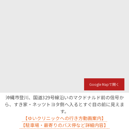
Google Mapで開く
沖縄市登川、国道329号線沿いのマクドナルド前の信号か
ら、すき家・ネッツトヨタ側へ入るとすぐ目の前に見えま
す。
【ゆいクリニックへの行き方動画案内】
【駐車場・最寄りのバス停など詳細内容】