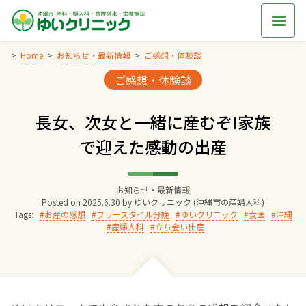
Skip
to
content
Home
お知らせ・最新情報
ご感想・体験談
Categories:
ご感想・体験談
Home
長女、次女と一緒に産むぞ!家族
交通アクセス
で迎えた感動の出産
院長からのごあいさつ
お知らせ・最新情報
Posted on
2025.6.30
by
ゆいクリニック (沖縄市の産婦人科)
ゆいクリニックの経営理念
Tags:
お産の感想
フリースタイル分娩
ゆいクリニック
女医
沖縄
産婦人科
立ち会い出産
診療料金
妊婦健診