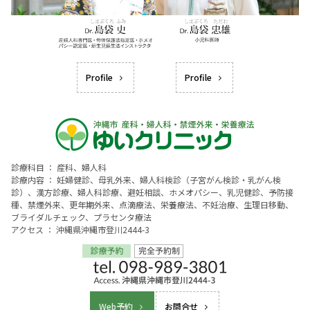
Profile
Profile
診療科目 ： 産科、婦人科
診療内容 ： 妊婦健診、母乳外来、婦人科検診（子宮がん検診・乳がん検
診）、漢方診療、婦人科診療、避妊相談、ホメオパシー、乳児健診、予防接
種、禁煙外来、更年期外来、点滴療法、栄養療法、不妊治療、生理日移動、
ブライダルチェック、プラセンタ療法
アクセス ： 沖縄県沖縄市登川2444-3
Web予約
お問合せ