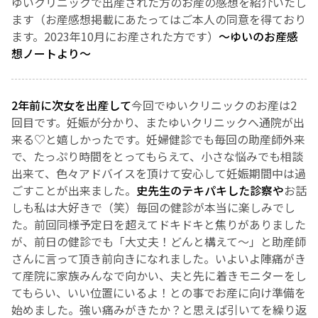
ゆいクリニックで出産された方のお産の感想を紹介いたし
ます（お産感想掲載にあたってはご本人の同意を得ており
お産について
ます。2023年10月にお産された方です）
～ゆいのお産感
想ノートより～
親と子の結びつき支援
2年前に次女を出産して
今回でゆいクリニックのお産は2
母乳育児
回目です。
妊娠が分かり、またゆいクリニックへ通院が出
来る♡と嬉しかったです。
妊婦健診でも毎回の助産師外来
予防接種
で、たっぷり時間をとってもらえて、小さな悩みでも相談
出来て、色々アドバイスを頂けて安心して妊娠期間中は過
その他の診療内容
ごすことが出来ました。
史先生のテキパキした診察や
お話
しも私は大好きで（笑）毎回の健診が本当に楽しみでし
た。
前回同様予定日を超えてドキドキと焦りがありました
‘さんルーム’ でさまざまな講座・クラス
が、前日の健診でも「大丈夫！どんと構えて〜」と助産師
さんに言って頂き前向きになれました。
いよいよ陣痛がき
遠方にお住まいで当院での出産を希望される方へ
て産院に家族みんなで向かい、夫と先に着きモニターをし
てもらい、いい位置にいるよ！との事でお産に向け準備を
始めました。
強い痛みがきたか？と思えば引いてを繰り返
医師プロフィール