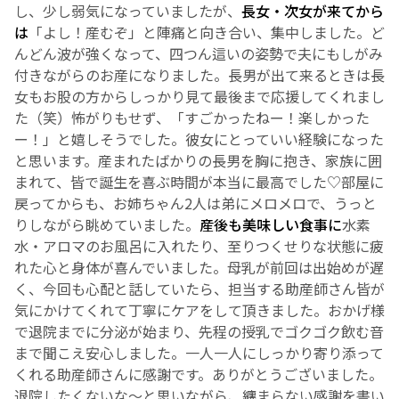
し、少し弱気になっていましたが、
長女・次女が来てから
は
「よし！産むぞ」と陣痛と向き合い、集中しました。
ど
English Page
んどん波が強くなって、四つん這いの姿勢で夫にもしがみ
付きながらのお産になりました。長男が出て来るときは長
女もお股の方からしっかり見て最後まで応援してくれまし
た（笑）怖がりもせず、「すごかったねー！楽しかった
ー！」と嬉しそうでした。彼女にとっていい経験になった
と思います。
産まれたばかりの長男を胸に抱き、家族に囲
まれて、皆で誕生を喜ぶ時間が本当に最高でした♡
部屋に
戻ってからも、お姉ちゃん2人は弟にメロメロで、うっと
りしながら眺めていました。
産後も美味しい食事に
水素
水・アロマのお風呂に入れたり、至りつくせりな状態に疲
れた心と身体が喜んでいました。
母乳が前回は出始めが遅
く、今回も心配と話していたら、担当する助産師さん皆が
気にかけてくれて丁寧にケアをして頂きました。
おかげ様
で退院までに分泌が始まり、先程の授乳でゴクゴク飲む音
まで聞こえ安心しました。
一人一人にしっかり寄り添って
くれる助産師さんに感謝です。ありがとうございました。
退院したくないな〜と思いながら、纏まらない感謝を書い