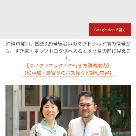
Google Mapで開く
沖縄市登川、国道329号線沿いのマクドナルド前の信号か
ら、すき家・ネッツトヨタ側へ入るとすぐ目の前に見えま
す。
【ゆいクリニックへの行き方動画案内】
【駐車場・最寄りのバス停など詳細内容】