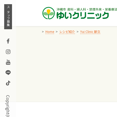
Skip
to
スタッフ募集
content
Home
レシピ紹介
Yui Clinic 献立
Facebook
Instagram
Youtube
Line
TikTok