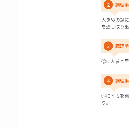
2
調理手
大きめの鍋に
を通し取り出
3
調理手
➁に人参と里
4
調理手
③にイカを戻
り。