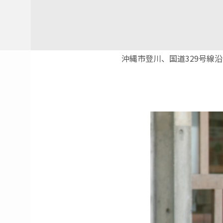
沖縄市登川、国道329号線