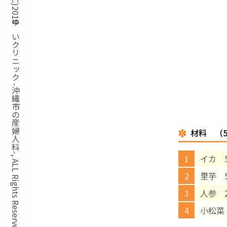
Copyright(C)2018ゆいクリニック -沖縄市の産婦人科-, ALL Rights Reserved.
材料 （
イカ 5
里芋 5
人参 2
小松菜 