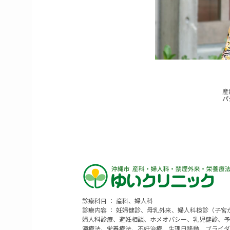
診療科目 ： 産科、婦人科
診療内容 ： 妊婦健診、母乳外来、婦人科検診（子
婦人科診療、避妊相談、ホメオパシー、乳児健診、予
滴療法、栄養療法、不妊治療、生理日移動、ブライダ