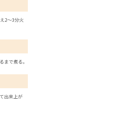
え2～3分火
るまで煮る。
て出来上が