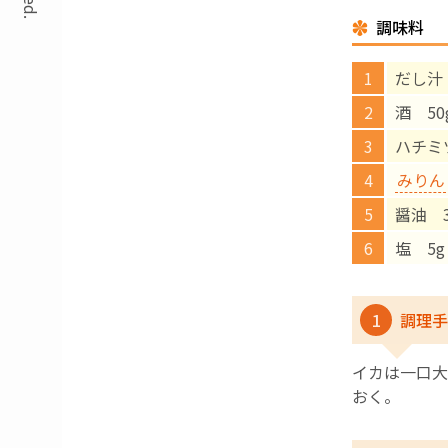
調味料
だし汁
酒 50
ハチミ
みりん
醤油 3
塩 5g
1
調理手
イカは一口大
おく。