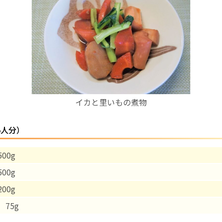
お産について
親と子の結びつき支援
母乳育児
イカと里いもの煮物
予防接種
5人分）
その他の診療内容
00g
‘さんルーム’ でさまざまな講座・クラス
00g
遠方にお住まいで当院での出産を希望される方へ
00g
75g
医師プロフィール