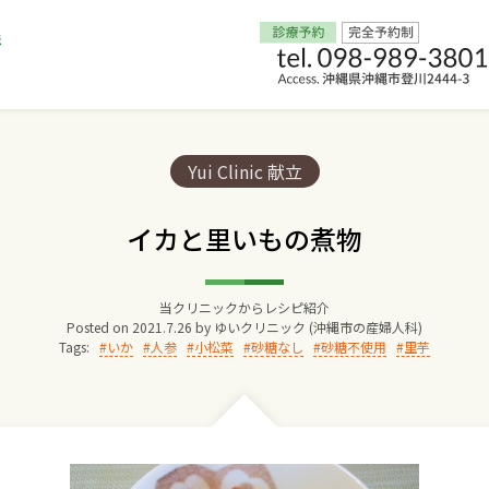
Home
Categories:
Yui Clinic 献立
交通アクセス
イカと里いもの煮物
院長からのごあいさつ
当クリニックからレシピ紹介
Posted on
2021.7.26
by
ゆいクリニック (沖縄市の産婦人科)
ゆいクリニックの経営理念
Tags:
いか
人参
小松菜
砂糖なし
砂糖不使用
里芋
診療料金
妊婦健診