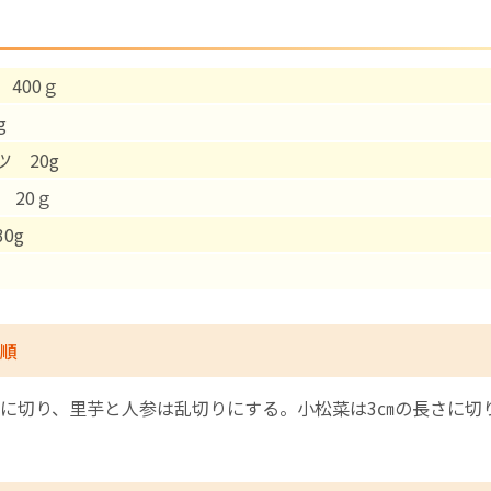
English Page
 400ｇ
g
ツ 20g
20ｇ
0g
順
に切り、里芋と人参は乱切りにする。小松菜は3㎝の長さに切