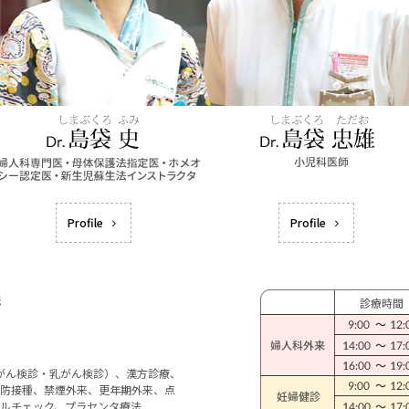
Profile
Profile
宮がん検診・乳がん検診）、漢方診療、
防接種、禁煙外来、更年期外来、点
ルチェック、プラセンタ療法