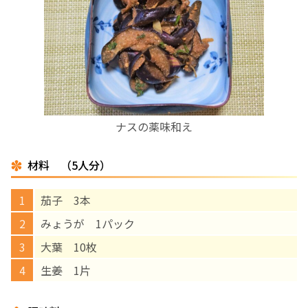
お産について
親と子の結びつき支援
母乳育児
ナスの薬味和え
予防接種
材料 （5人分）
その他の診療内容
茄子 3本
‘さんルーム’ でさまざまな講座・クラス
みょうが 1パック
大葉 10枚
遠方にお住まいで当院での出産を希望される方へ
生姜 1片
医師プロフィール