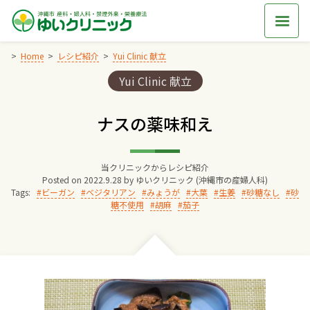
Skip
to
content
Home
レシピ紹介
Yui Clinic 献立
Categories:
Yui Clinic 献立
Home
ナスの薬味和え
交通アクセス
当クリニックからレシピ紹介
院長からのごあいさつ
Posted on
2022.9.28
by
ゆいクリニック (沖縄市の産婦人科)
Tags:
ビーガン
ベジタリアン
みょうが
大葉
生姜
砂糖なし
砂
糖不使用
胡麻
茄子
ゆいクリニックの経営理念
診療料金
妊婦健診