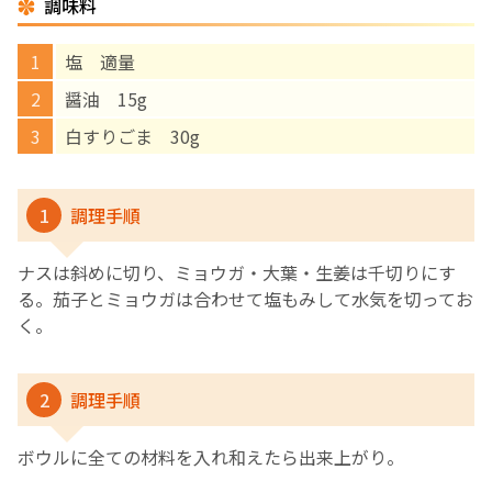
調味料
English Page
塩 適量
醤油 15g
白すりごま 30g
1
調理手順
ナスは斜めに切り、ミョウガ・大葉・生姜は千切りにす
る。茄子とミョウガは合わせて塩もみして水気を切ってお
く。
2
調理手順
ボウルに全ての材料を入れ和えたら出来上がり。