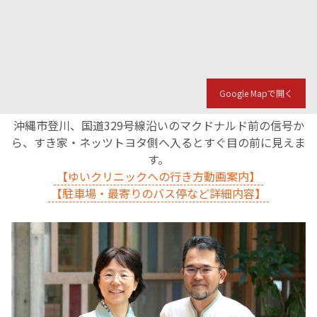
Google Mapで開く
沖縄市登川、国道329号線沿いのマクドナルド前の信号か
ら、すき家・ネッツトヨタ側へ入るとすぐ目の前に見えま
す。
【ゆいクリニックへの行き方動画案内】
【駐車場・最寄りのバス停など詳細内容】