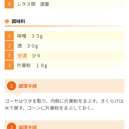
レタス類 適量
English Page
調味料
味噌 ３５g
酒 ３０g
甘酒
少々
片栗粉 １８g
1
調理手順
ゴーヤはワタを取り、内側に片栗粉をまぶす。きくらげは
水で戻す。コーンに片栗粉をまぶしておく。
2
調理手順