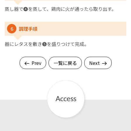
蒸し器で❹を蒸して、鶏肉に火が通ったら取り出す。
6
調理手順
器にレタスを敷き❺を盛りつけて完成。
Prev
一覧に戻る
Next