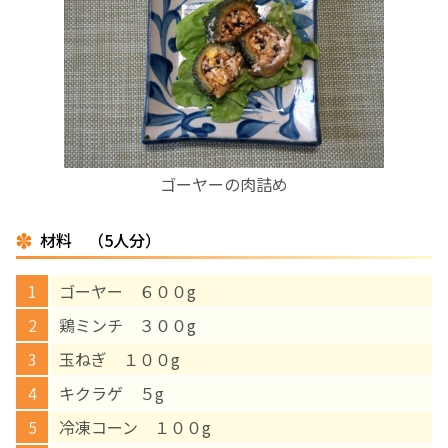
お産について
親と子の結びつき支援
母乳育児
ゴーヤーの肉詰め
予防接種
材料 （5人分）
その他の診療内容
ゴーヤー ６００g
‘さんルーム’ でさまざまな講座・クラス
鶏ミンチ ３００g
玉ねぎ １００g
遠方にお住まいで当院での出産を希望される方へ
キクラゲ ５g
冷凍コーン １００g
医師プロフィール