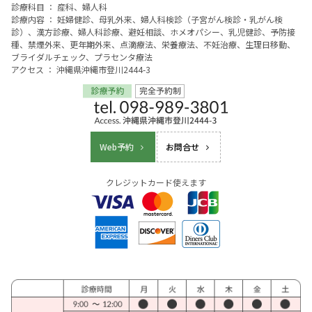
診療科目 ： 産科、婦人科
診療内容 ： 妊婦健診、母乳外来、婦人科検診（子宮がん検診・乳がん検
診）、漢方診療、婦人科診療、避妊相談、ホメオパシー、乳児健診、予防接
種、禁煙外来、更年期外来、点滴療法、栄養療法、不妊治療、生理日移動、
ブライダルチェック、プラセンタ療法
アクセス ： 沖縄県沖縄市登川2444-3
Web予約
お問合せ
クレジットカード使えます