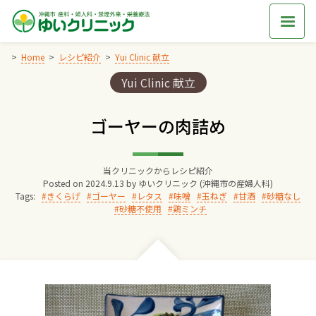
Skip
to
content
Home
レシピ紹介
Yui Clinic 献立
Categories:
Yui Clinic 献立
Home
ゴーヤーの肉詰め
交通アクセス
当クリニックからレシピ紹介
院長からのごあいさつ
Posted on
2024.9.13
by
ゆいクリニック (沖縄市の産婦人科)
Tags:
きくらげ
ゴーヤー
レタス
味噌
玉ねぎ
甘酒
砂糖なし
砂糖不使用
鶏ミンチ
ゆいクリニックの経営理念
診療料金
妊婦健診