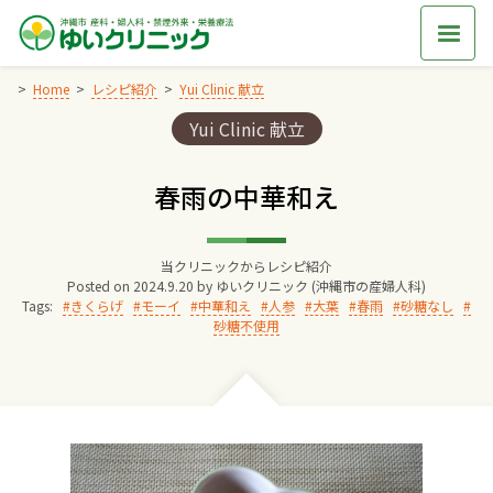
Skip
to
content
Home
レシピ紹介
Yui Clinic 献立
Categories:
Yui Clinic 献立
Home
春雨の中華和え
交通アクセス
当クリニックからレシピ紹介
院長からのごあいさつ
Posted on
2024.9.20
by
ゆいクリニック (沖縄市の産婦人科)
Tags:
きくらげ
モーイ
中華和え
人参
大葉
春雨
砂糖なし
砂糖不使用
ゆいクリニックの経営理念
診療料金
妊婦健診