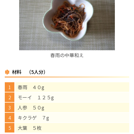
お産について
親と子の結びつき支援
母乳育児
春雨の中華和え
予防接種
材料 （5人分）
その他の診療内容
春雨 ４０g
‘さんルーム’ でさまざまな講座・クラス
モーイ １２５g
人参 ５０g
遠方にお住まいで当院での出産を希望される方へ
キクラゲ ７g
大葉 ５枚
医師プロフィール