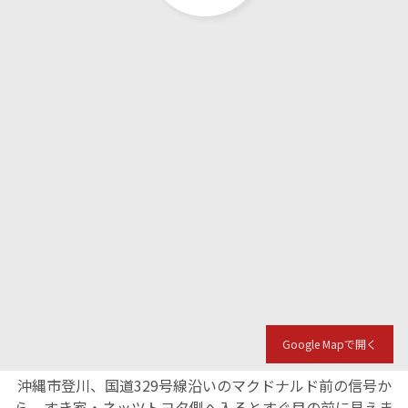
Google Mapで開く
沖縄市登川、国道329号線沿いのマクドナルド前の信号か
ら、すき家・ネッツトヨタ側へ入るとすぐ目の前に見えま