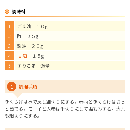
調味料
English Page
ごま油 １０g
酢 ２５g
醤油 ２０g
甘酒
１５g
すりごま 適量
1
調理手順
きくらげは水で戻し細切りにする。春雨ときくらげはさっ
と茹でる。モーイと人参は千切りにして塩もみする。大葉
も細切りにする。