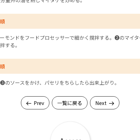
分量外の油を熱しマイタケを炒める。
順
ーモンドをフードプロセッサーで細かく撹拌する。❷のマイタ
拌する。
順
❸のソースをかけ、パセリをちらしたら出来上がり。
Prev
一覧に戻る
Next