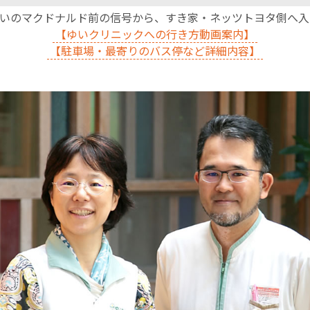
沿いのマクドナルド前の信号から、すき家・ネッツトヨタ側へ
【ゆいクリニックへの行き方動画案内】
【駐車場・最寄りのバス停など詳細内容】