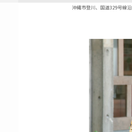
沖縄市登川、国道329号線