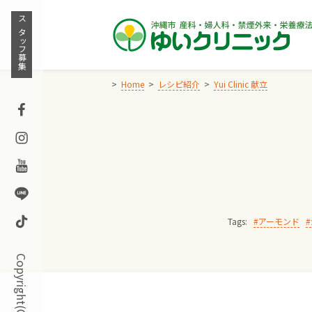
Skip
to
スタッフ募集
content
Home
レシピ紹介
Yui Clinic 献立
Facebook
Instagram
Youtube
Line
TikTok
Tags:
アーモンド