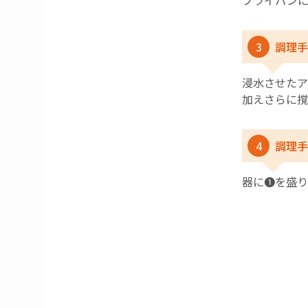
フライパンに
3
調理手
浸水させたア
加えさらに撹
4
調理手
器に❶を盛り