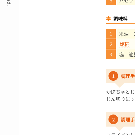
パセリ
調味料
米油 2
塩糀
1
塩 適
1
調理手
かぼちゃとじ
じん切りにす
2
調理手