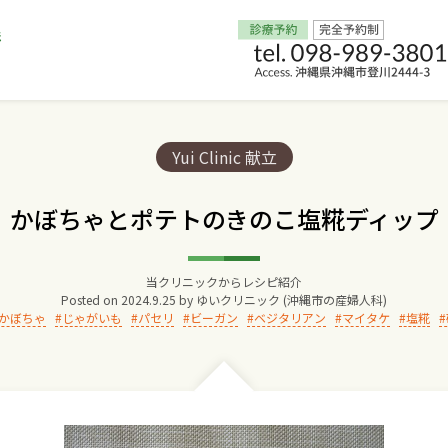
Home
Categories:
Yui Clinic 献立
交通アクセス
かぼちゃとポテトのきのこ塩糀ディップ
院長からのごあいさつ
当クリニックからレシピ紹介
Posted on
2024.9.25
by
ゆいクリニック (沖縄市の産婦人科)
ゆいクリニックの経営理念
かぼちゃ
じゃがいも
パセリ
ビーガン
ベジタリアン
マイタケ
塩糀
診療料金
妊婦健診