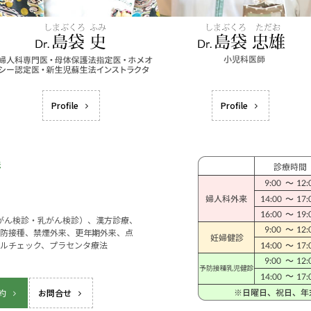
Profile
Profile
宮がん検診・乳がん検診）、漢方診療、
防接種、禁煙外来、更年期外来、点
ルチェック、プラセンタ療法
約
お問合せ