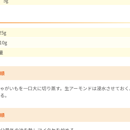
 5g
English Page
5g
0g
量
順
ゃがいもを一口大に切り蒸す。生アーモンドは浸水させておく
る。
順