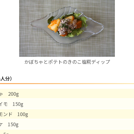
お産について
親と子の結びつき支援
母乳育児
かぼちゃとポテトのきのこ塩糀ディップ
予防接種
5人分）
その他の診療内容
 200g
‘さんルーム’ でさまざまな講座・クラス
モ 150g
遠方にお住まいで当院での出産を希望される方へ
モンド 100g
 150g
医師プロフィール