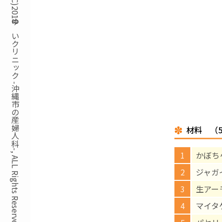
Copyright(C)2018ゆいクリニック -沖縄市の産婦人科-, ALL Rights Reserved.
材料 （
かぼちゃ
ジャガイ
生アー
マイタケ