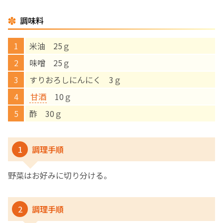
調味料
English Page
米油 25ｇ
味噌 25ｇ
すりおろしにんにく 3ｇ
甘酒
10ｇ
酢 30ｇ
1
調理手順
野菜はお好みに切り分ける。
2
調理手順