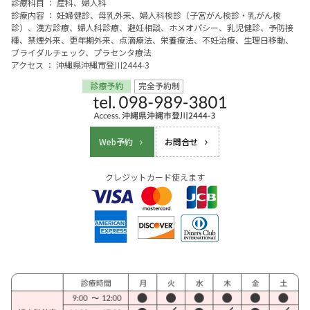
診療科目 ： 産科、婦人科
診療内容 ： 妊婦健診、母乳外来、婦人科検診（子宮がん検診・乳がん検
診）、漢方診療、婦人科診療、避妊相談、ホメオパシー、乳児健診、予防接
種、禁煙外来、更年期外来、点滴療法、栄養療法、不妊治療、生理日移動、
ブライダルチェック、プラセンタ療法
アクセス ： 沖縄県沖縄市登川2444-3
Web予約
お問合せ
クレジットカード使えます