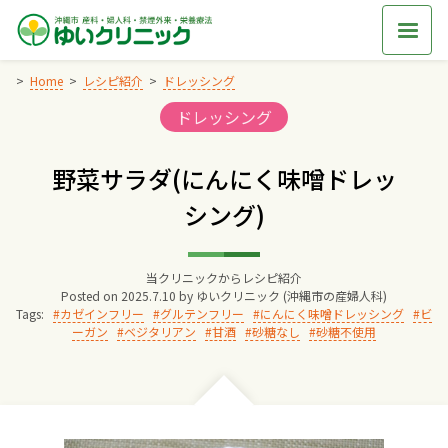
Skip
to
content
Home
レシピ紹介
ドレッシング
Categories:
ドレッシング
Home
野菜サラダ(にんにく味噌ドレッ
交通アクセス
シング)
院長からのごあいさつ
当クリニックからレシピ紹介
Posted on
2025.7.10
by
ゆいクリニック (沖縄市の産婦人科)
ゆいクリニックの経営理念
Tags:
カゼインフリー
グルテンフリー
にんにく味噌ドレッシング
ビ
ーガン
ベジタリアン
甘酒
砂糖なし
砂糖不使用
診療料金
妊婦健診