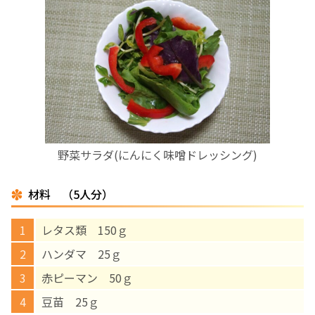
お産について
親と子の結びつき支援
母乳育児
予防接種
野菜サラダ(にんにく味噌ドレッシング)
その他の診療内容
材料 （5人分）
‘さんルーム’ でさまざまな講座・クラス
レタス類 150ｇ
ハンダマ 25ｇ
遠方にお住まいで当院での出産を希望される方へ
赤ピーマン 50ｇ
豆苗 25ｇ
医師プロフィール