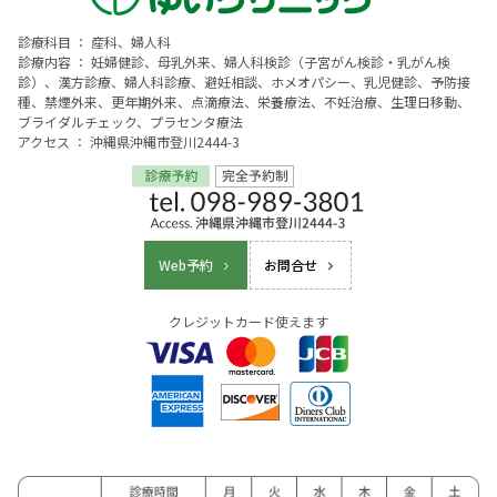
診療科目 ： 産科、婦人科
診療内容 ： 妊婦健診、母乳外来、婦人科検診（子宮がん検診・乳がん検
診）、漢方診療、婦人科診療、避妊相談、ホメオパシー、乳児健診、予防接
種、禁煙外来、更年期外来、点滴療法、栄養療法、不妊治療、生理日移動、
ブライダルチェック、プラセンタ療法
アクセス ： 沖縄県沖縄市登川2444-3
Web予約
お問合せ
クレジットカード使えます