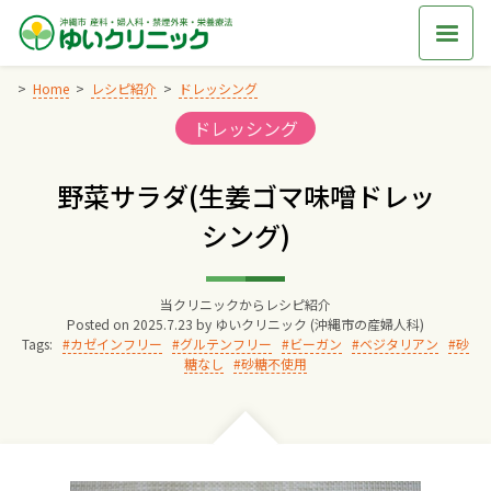
Skip
to
content
Home
レシピ紹介
ドレッシング
Categories:
ドレッシング
Home
野菜サラダ(生姜ゴマ味噌ドレッ
交通アクセス
シング)
院長からのごあいさつ
当クリニックからレシピ紹介
Posted on
2025.7.23
by
ゆいクリニック (沖縄市の産婦人科)
ゆいクリニックの経営理念
Tags:
カゼインフリー
グルテンフリー
ビーガン
ベジタリアン
砂
糖なし
砂糖不使用
診療料金
妊婦健診