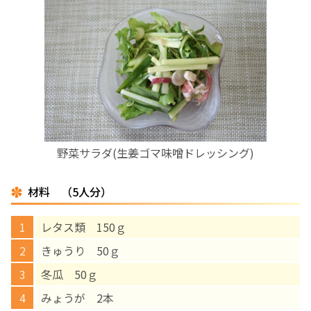
お産について
親と子の結びつき支援
母乳育児
予防接種
野菜サラダ(生姜ゴマ味噌ドレッシング)
その他の診療内容
材料 （5人分）
‘さんルーム’ でさまざまな講座・クラス
レタス類 150ｇ
きゅうり 50ｇ
遠方にお住まいで当院での出産を希望される方へ
冬瓜 50ｇ
みょうが 2本
医師プロフィール