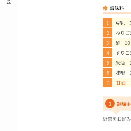
調味料
豆乳 
ねりご
酢 10
すりご
米油 
味噌 
甘酒
1
1
調理手
野菜をお好み