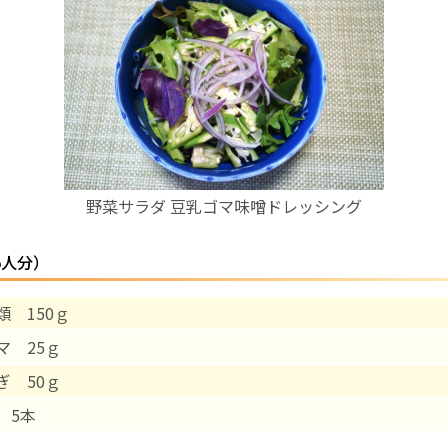
お産について
親と子の結びつき支援
母乳育児
野菜サラダ 豆乳ゴマ味噌ドレッシング
予防接種
5人分）
その他の診療内容
類 150ｇ
‘さんルーム’ でさまざまな講座・クラス
マ 25ｇ
遠方にお住まいで当院での出産を希望される方へ
ぎ 50ｇ
 5本
医師プロフィール