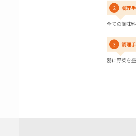
2
調理手
全ての調味料
3
調理手
器に野菜を盛