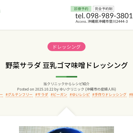
Home
Categories:
ドレッシング
交通アクセス
野菜サラダ 豆乳ゴマ味噌ドレッシング
院長からのごあいさつ
当クリニックからレシピ紹介
Posted on
2025.10.22
by
ゆいクリニック (沖縄市の産婦人科)
ゆいクリニックの経営理念
ー
グルテンフリー
サラダ
ビーガン
ゆいレシピ
手作りドレッシング
診療料金
妊婦健診