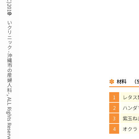
Copyright(C)2018ゆいクリニック -沖縄市の産婦人科-, ALL Rights Reserved.
材料 （
レタス
ハンダ
紫玉ね
オクラ