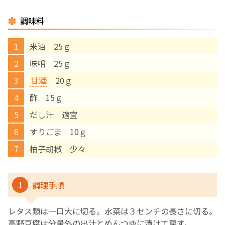
調味料
English Page
米油 25ｇ
味噌 25ｇ
甘酒
20ｇ
酢 15ｇ
だし汁 適宜
すりごま 10ｇ
柚子胡椒 少々
1
調理手順
レタス類は一口大に切る。水菜は３センチの長さに切る。
高野豆腐は分量外の出汁とめんつゆに漬けて戻す。