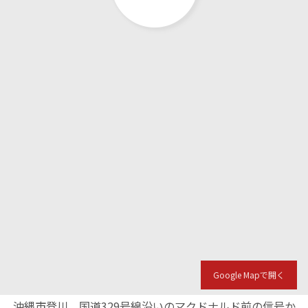
Google Mapで開く
沖縄市登川、国道329号線沿いのマクドナルド前の信号か