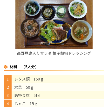
お産について
親と子の結びつき支援
母乳育児
予防接種
高野豆腐入りサラダ 柚子胡椒ドレッシング
その他の診療内容
材料 （5人分）
‘さんルーム’ でさまざまな講座・クラス
レタス類 150ｇ
水菜 50ｇ
遠方にお住まいで当院での出産を希望される方へ
高野豆腐 5個
じゃこ 15ｇ
医師プロフィール