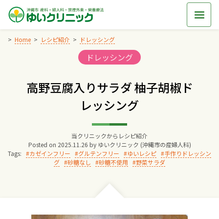
Skip
to
content
Home
レシピ紹介
ドレッシング
Categories:
ドレッシング
Home
高野豆腐入りサラダ 柚子胡椒ド
交通アクセス
レッシング
院長からのごあいさつ
当クリニックからレシピ紹介
Posted on
2025.11.26
by
ゆいクリニック (沖縄市の産婦人科)
ゆいクリニックの経営理念
Tags:
カゼインフリー
グルテンフリー
ゆいレシピ
手作りドレッシン
グ
砂糖なし
砂糖不使用
野菜サラダ
診療料金
妊婦健診