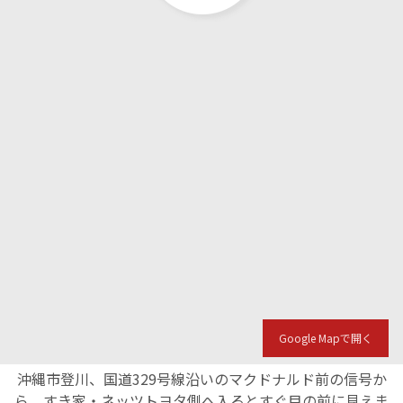
Google Mapで開く
沖縄市登川、国道329号線沿いのマクドナルド前の信号か
ら、すき家・ネッツトヨタ側へ入るとすぐ目の前に見えま