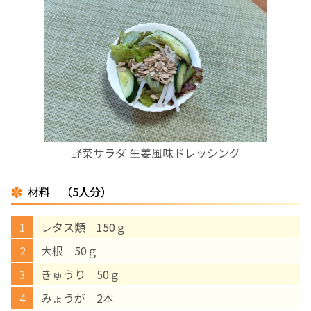
お産について
親と子の結びつき支援
母乳育児
予防接種
野菜サラダ 生姜風味ドレッシング
その他の診療内容
材料 （5人分）
‘さんルーム’ でさまざまな講座・クラス
レタス類 150ｇ
大根 50ｇ
遠方にお住まいで当院での出産を希望される方へ
きゅうり 50ｇ
みょうが 2本
医師プロフィール