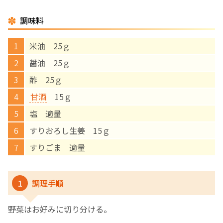
調味料
English Page
米油 25ｇ
醤油 25ｇ
酢 25ｇ
甘酒
15ｇ
塩 適量
すりおろし生姜 15ｇ
すりごま 適量
1
調理手順
野菜はお好みに切り分ける。