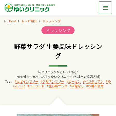
Skip
to
content
Home
レシピ紹介
ドレッシング
Categories:
ドレッシング
Home
野菜サラダ 生姜風味ドレッシン
交通アクセス
グ
院長からのごあいさつ
当クリニックからレシピ紹介
Posted on
2026.1.20
by
ゆいクリニック (沖縄市の産婦人科)
ゆいクリニックの経営理念
Tags:
カゼインフリー
グルテンフリー
ビーガン
ベジタリアン
ゆ
いレシピ
ローフード
生野菜サラダ
砂糖なし
砂糖不使用
診療料金
妊婦健診