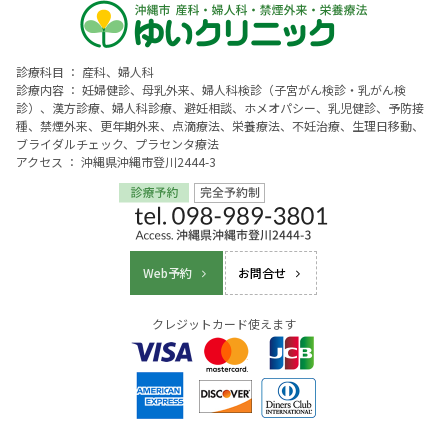
診療科目 ： 産科、婦人科
診療内容 ： 妊婦健診、母乳外来、婦人科検診（子宮がん検診・乳がん検
診）、漢方診療、婦人科診療、避妊相談、ホメオパシー、乳児健診、予防接
種、禁煙外来、更年期外来、点滴療法、栄養療法、不妊治療、生理日移動、
ブライダルチェック、プラセンタ療法
アクセス ： 沖縄県沖縄市登川2444-3
Web予約
お問合せ
クレジットカード使えます