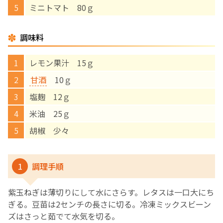
ミニトマト 80ｇ
English Page
調味料
レモン果汁 15ｇ
甘酒
10ｇ
塩麹 12ｇ
米油 25ｇ
胡椒 少々
1
調理手順
紫玉ねぎは薄切りにして水にさらす。レタスは一口大にち
ぎる。豆苗は2センチの長さに切る。冷凍ミックスビーン
ズはさっと茹でて水気を切る。