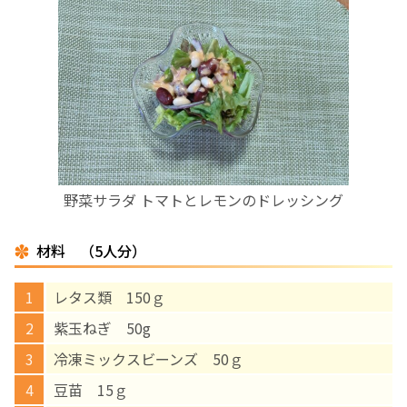
お産について
親と子の結びつき支援
母乳育児
予防接種
野菜サラダ トマトとレモンのドレッシング
その他の診療内容
材料 （5人分）
‘さんルーム’ でさまざまな講座・クラス
レタス類 150ｇ
紫玉ねぎ 50g
遠方にお住まいで当院での出産を希望される方へ
冷凍ミックスビーンズ 50ｇ
豆苗 15ｇ
医師プロフィール