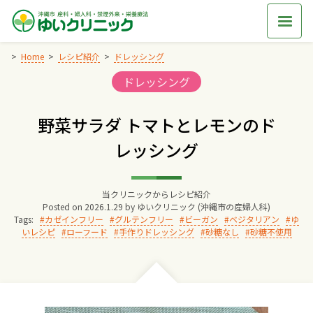
Skip
to
content
Home
レシピ紹介
ドレッシング
Categories:
ドレッシング
Home
野菜サラダ トマトとレモンのド
交通アクセス
レッシング
院長からのごあいさつ
当クリニックからレシピ紹介
Posted on
2026.1.29
by
ゆいクリニック (沖縄市の産婦人科)
ゆいクリニックの経営理念
Tags:
カゼインフリー
グルテンフリー
ビーガン
ベジタリアン
ゆ
いレシピ
ローフード
手作りドレッシング
砂糖なし
砂糖不使用
診療料金
妊婦健診