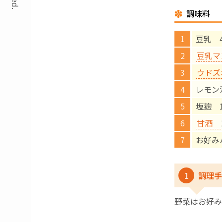
調味料
豆乳 
豆乳マ
ウドズ
レモン
塩麹 
甘酒
お好み
1
調理手
野菜はお好み