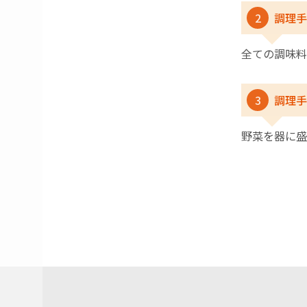
2
調理手
全ての調味料
3
調理手
野菜を器に盛