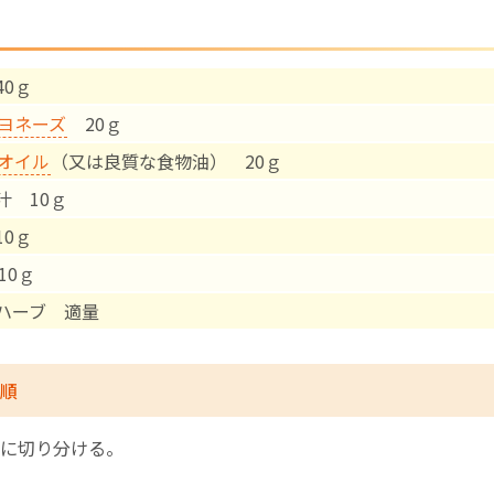
English Page
40ｇ
ヨネーズ
20ｇ
オイル
（又は良質な食物油） 20ｇ
汁 10ｇ
10ｇ
10ｇ
ハーブ 適量
順
に切り分ける。