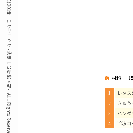
Copyright(C)2018ゆいクリニック -沖縄市の産婦人科-, ALL Rights Reserved.
材料 （
レタス
きゅう
ハンダ
冷凍コ