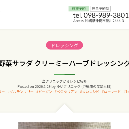
Home
Categories:
ドレッシング
交通アクセス
野菜サラダ クリーミーハーブドレッシン
院長からのごあいさつ
当クリニックからレシピ紹介
Posted on
2026.1.29
by
ゆいクリニック (沖縄市の産婦人科)
ゆいクリニックの経営理念
リー
グルテンフリー
ビーガン
ベジタリアン
ゆいレシピ
ローフード
砂
診療料金
妊婦健診