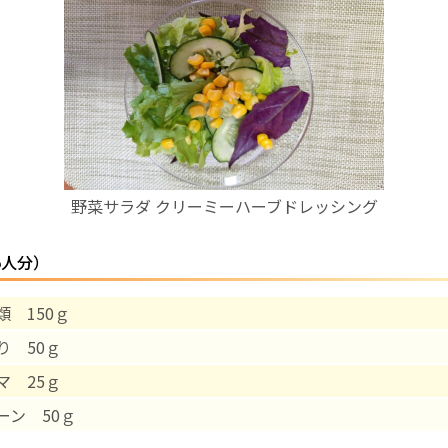
お産について
親と子の結びつき支援
母乳育児
野菜サラダ クリーミーハーブドレッシング
予防接種
5人分）
その他の診療内容
類 150ｇ
‘さんルーム’ でさまざまな講座・クラス
り 50ｇ
遠方にお住まいで当院での出産を希望される方へ
マ 25ｇ
ーン 50ｇ
医師プロフィール