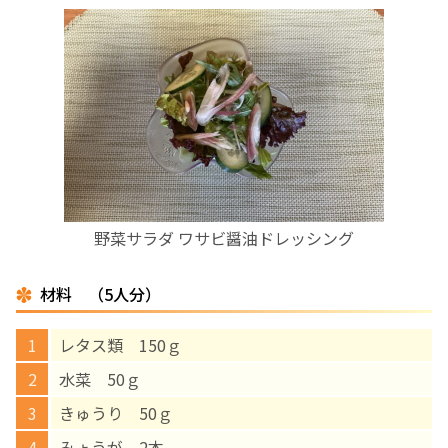
お産について
親と子の結びつき支援
母乳育児
予防接種
野菜サラダ ワサビ醤油ドレッシング
その他の診療内容
材料 （5人分）
‘さんルーム’ でさまざまな講座・クラス
レタス類 150ｇ
水菜 50ｇ
遠方にお住まいで当院での出産を希望される方へ
きゅうり 50ｇ
医師プロフィール
みょうが 2本