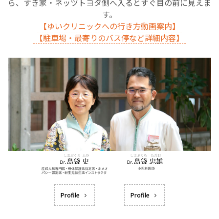
ら、すき家・ネッツトヨタ側へ入るとすぐ目の前に見えま
す。
【ゆいクリニックへの行き方動画案内】
【駐車場・最寄りのバス停など詳細内容】
Profile
Profile