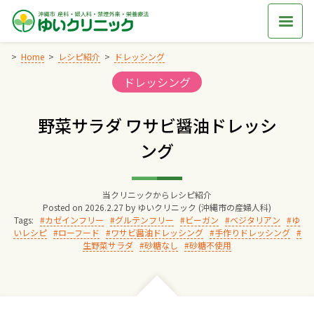
Skip
to
content
Home
レシピ紹介
ドレッシング
Categories:
ドレッシング
Home
野菜サラダ ワサビ醤油ドレッシ
交通アクセス
ング
院長からのごあいさつ
当クリニックからレシピ紹介
Posted on
2026.2.27
by
ゆいクリニック (沖縄市の産婦人科)
ゆいクリニックの経営理念
Tags:
カゼインフリー
グルテンフリー
ビーガン
ベジタリアン
ゆ
いレシピ
ローフード
ワサビ醤油ドレッシング
手作りドレッシング
生野菜サラダ
砂糖なし
砂糖不使用
診療料金
妊婦健診