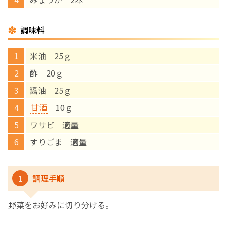
English Page
調味料
米油 25ｇ
酢 20ｇ
醤油 25ｇ
甘酒
10ｇ
ワサビ 適量
すりごま 適量
1
調理手順
野菜をお好みに切り分ける。