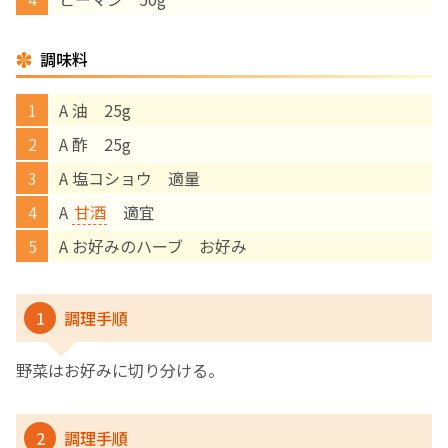
English Page
調味料
A 油 25g
A 酢 25g
A 塩コショウ 適量
A
甘酒
適宜
A お好みのハーブ お好み
1
調理手順
野菜はお好みに切り分ける。
2
調理手順