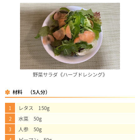
お産について
親と子の結びつき支援
母乳育児
予防接種
野菜サラダ《ハーブドレシング》
その他の診療内容
材料 （5人分）
‘さんルーム’ でさまざまな講座・クラス
レタス 150g
水菜 50g
遠方にお住まいで当院での出産を希望される方へ
人参 50g
医師プロフィール
ピーマン 50g