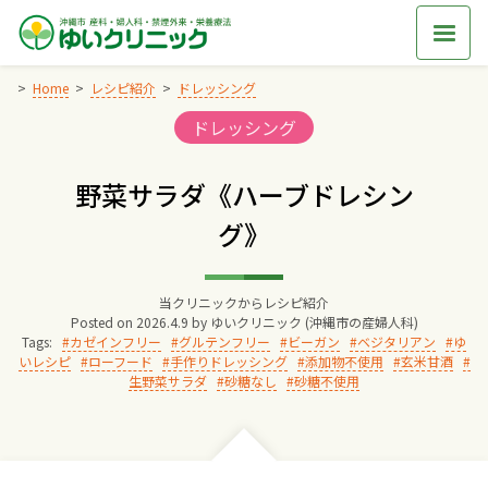
Skip
to
content
Home
レシピ紹介
ドレッシング
Categories:
ドレッシング
Home
野菜サラダ《ハーブドレシン
交通アクセス
グ》
院長からのごあいさつ
当クリニックからレシピ紹介
Posted on
2026.4.9
by
ゆいクリニック (沖縄市の産婦人科)
ゆいクリニックの経営理念
Tags:
カゼインフリー
グルテンフリー
ビーガン
ベジタリアン
ゆ
いレシピ
ローフード
手作りドレッシング
添加物不使用
玄米甘酒
生野菜サラダ
砂糖なし
砂糖不使用
診療料金
妊婦健診