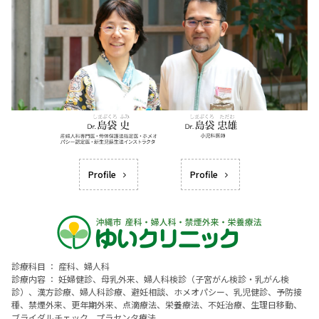
Profile
Profile
診療科目 ： 産科、婦人科
診療内容 ： 妊婦健診、母乳外来、婦人科検診（子宮がん検診・乳がん検
診）、漢方診療、婦人科診療、避妊相談、ホメオパシー、乳児健診、予防接
種、禁煙外来、更年期外来、点滴療法、栄養療法、不妊治療、生理日移動、
ブライダルチェック、プラセンタ療法