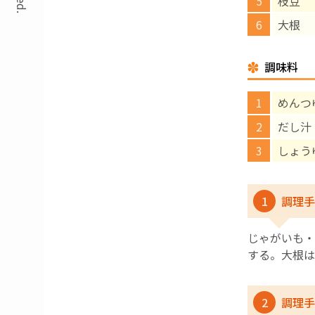
枝
大根
調味料
めん
だし
しょ
1
調理手
じゃがいも・
する。大根は
2
調理手