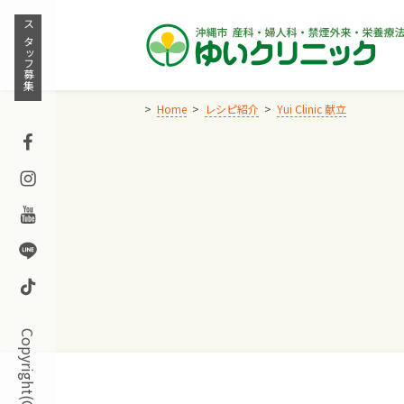
Skip
to
スタッフ募集
content
Home
レシピ紹介
Yui Clinic 献立
Facebook
Instagram
Youtube
Line
TikTok