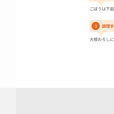
ごぼうは下茹
3
調理手
大根おろしに