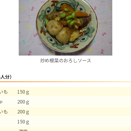
お産について
親と子の結びつき支援
母乳育児
炒め根菜のおろしソース
予防接種
5人分）
その他の診療内容
いも 150ｇ
‘さんルーム’ でさまざまな講座・クラス
ゃ 200ｇ
遠方にお住まいで当院での出産を希望される方へ
いも 200ｇ
う 150ｇ
医師プロフィール