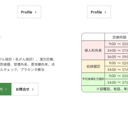
Profile
Profile
宮がん検診・乳がん検診）、漢方診療、
防接種、禁煙外来、更年期外来、点
ルチェック、プラセンタ療法
約
お問合せ