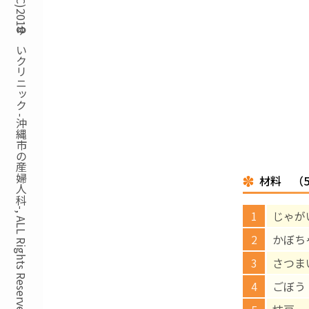
Copyright(C)2018ゆいクリニック -沖縄市の産婦人科-, ALL Rights Reserved.
材料 （
じゃが
かぼち
さつま
ごぼ