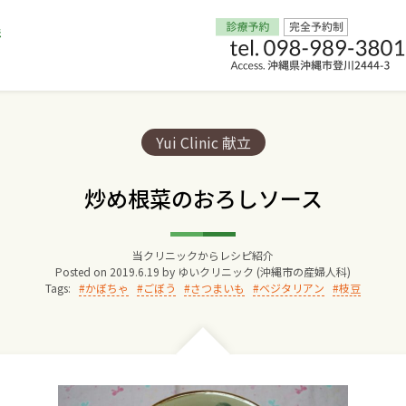
Home
Categories:
Yui Clinic 献立
交通アクセス
炒め根菜のおろしソース
院長からのごあいさつ
当クリニックからレシピ紹介
Posted on
2019.6.19
by
ゆいクリニック (沖縄市の産婦人科)
ゆいクリニックの経営理念
Tags:
かぼちゃ
ごぼう
さつまいも
ベジタリアン
枝豆
診療料金
妊婦健診