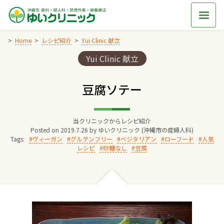
Skip
to
content
Home
レシピ紹介
Yui Clinic 献立
Categories:
Yui Clinic 献立
Home
豆腐ソテー
交通アクセス
当クリニックからレシピ紹介
院長からのごあいさつ
Posted on
2019.7.26
by
ゆいクリニック (沖縄市の産婦人科)
Tags:
ヴィーガン
グルテンフリー
ベジタリアン
ローフード
人気
レシピ
砂糖なし
豆腐
ゆいクリニックの経営理念
診療料金
妊婦健診