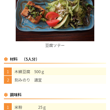
お産について
親と子の結びつき支援
母乳育児
豆腐ソテー
予防接種
材料 （5人分）
その他の診療内容
木綿豆腐 500ｇ
‘さんルーム’ でさまざまな講座・クラス
刻みのり 適宜
遠方にお住まいで当院での出産を希望される方へ
調味料
米粉 25ｇ
医師プロフィール