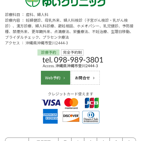
診療科目 ： 産科、婦人科
診療内容 ： 妊婦健診、母乳外来、婦人科検診（子宮がん検診・乳がん検
診）、漢方診療、婦人科診療、避妊相談、ホメオパシー、乳児健診、予防接
種、禁煙外来、更年期外来、点滴療法、栄養療法、不妊治療、生理日移動、
ブライダルチェック、プラセンタ療法
アクセス ： 沖縄県沖縄市登川2444-3
Web予約
お問合せ
クレジットカード使えます