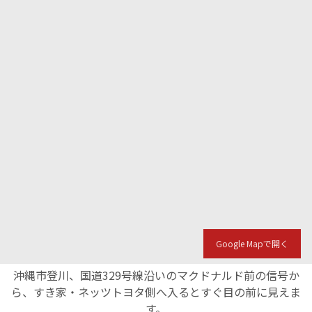
Google Mapで開く
沖縄市登川、国道329号線沿いのマクドナルド前の信号か
ら、すき家・ネッツトヨタ側へ入るとすぐ目の前に見えま
す。