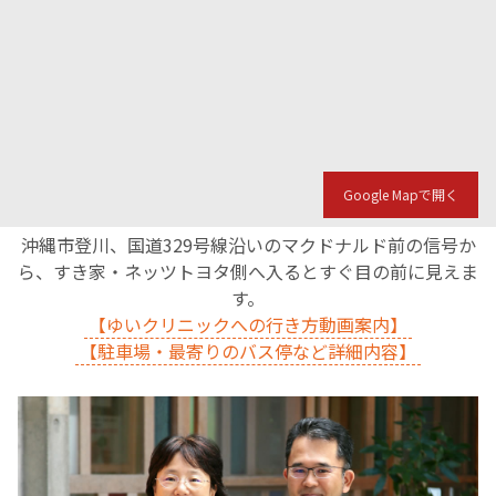
Google Mapで開く
沖縄市登川、国道329号線沿いのマクドナルド前の信号か
ら、すき家・ネッツトヨタ側へ入るとすぐ目の前に見えま
す。
【ゆいクリニックへの行き方動画案内】
【駐車場・最寄りのバス停など詳細内容】