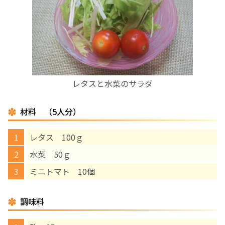
お産について
親と子の結びつき支援
母乳育児
レタスと水菜のサラダ
予防接種
材料 （5人分）
その他の診療内容
レタス 100ｇ
水菜 50ｇ
‘さんルーム’ でさまざまな講座・クラス
ミニトマト 10個
遠方にお住まいで当院での出産を希望される方へ
調味料
医師プロフィール