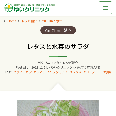
Skip
to
content
Home
レシピ紹介
Yui Clinic 献立
Categories:
Yui Clinic 献立
Home
レタスと水菜のサラダ
交通アクセス
当クリニックからレシピ紹介
院長からのごあいさつ
Posted on
2019.11.5
by
ゆいクリニック (沖縄市の産婦人科)
Tags:
ヴィーガン
トマト
ベジタリアン
レタス
ローフード
水菜
ゆいクリニックの経営理念
診療料金
妊婦健診