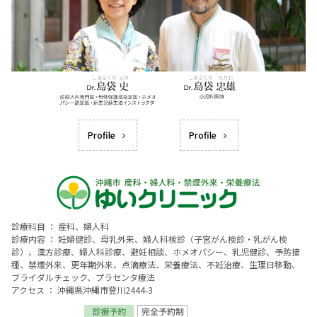
Profile
Profile
診療科目 ： 産科、婦人科
診療内容 ： 妊婦健診、母乳外来、婦人科検診（子宮がん検診・乳がん検
診）、漢方診療、婦人科診療、避妊相談、ホメオパシー、乳児健診、予防接
種、禁煙外来、更年期外来、点滴療法、栄養療法、不妊治療、生理日移動、
ブライダルチェック、プラセンタ療法
アクセス ： 沖縄県沖縄市登川2444-3