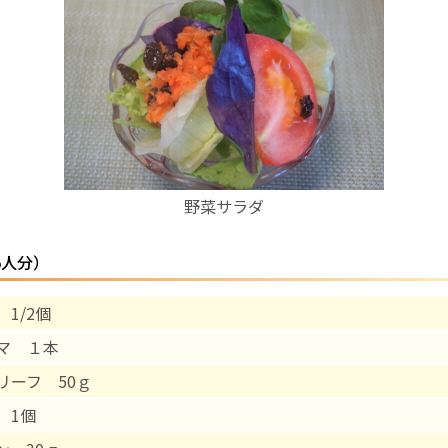
お産について
親と子の結びつき支援
母乳育児
野菜サラダ
予防接種
5人分）
その他の診療内容
1/2個
‘さんルーム’ でさまざまな講座・クラス
マ １本
遠方にお住まいで当院での出産を希望される方へ
リーフ 50ｇ
 1個
医師プロフィール