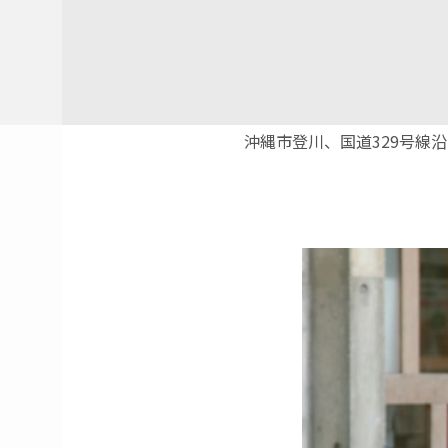
沖縄市登川、国道329号線