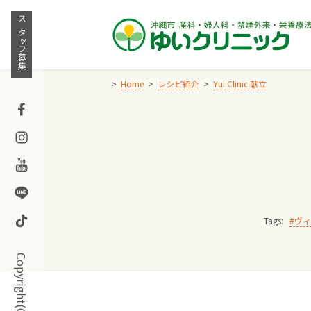
Skip
to
スタッフ募集
content
Home
レシピ紹介
Yui Clinic 献立
Facebook
Instagram
Youtube
Line
TikTok
Tags:
ヴィ