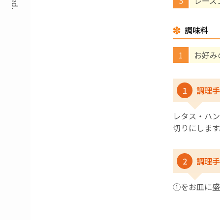
レーズ
調味料
お好み
1
調理手
レタス・ハン
切りにします
2
調理手
①をお皿に盛