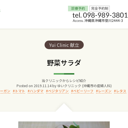
Home
Categories:
Yui Clinic 献立
交通アクセス
野菜サラダ
院長からのごあいさつ
当クリニックからレシピ紹介
Posted on
2019.11.14
by
ゆいクリニック (沖縄市の産婦人科)
ゆいクリニックの経営理念
ーガン
トマト
ハンダマ
ベジタリアン
ベビーリーフ
レーズン
レタス
診療料金
妊婦健診