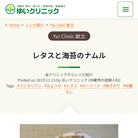
Skip
to
content
Home
レシピ紹介
Yui Clinic 献立
Categories:
Yui Clinic 献立
Home
レタスと海苔のナムル
交通アクセス
当クリニックからレシピ紹介
院長からのごあいさつ
Posted on
2019.11.15
by
ゆいクリニック (沖縄市の産婦人科)
Tags:
ベジタリアン
みょうが
レタス
ローフード
焼きのり
砂糖
なし
ゆいクリニックの経営理念
診療料金
妊婦健診