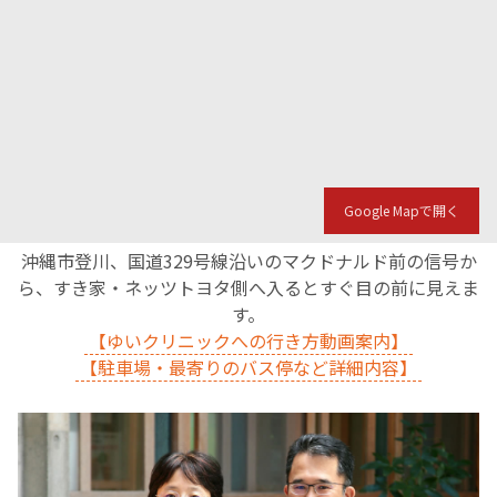
Google Mapで開く
沖縄市登川、国道329号線沿いのマクドナルド前の信号か
ら、すき家・ネッツトヨタ側へ入るとすぐ目の前に見えま
す。
【ゆいクリニックへの行き方動画案内】
【駐車場・最寄りのバス停など詳細内容】