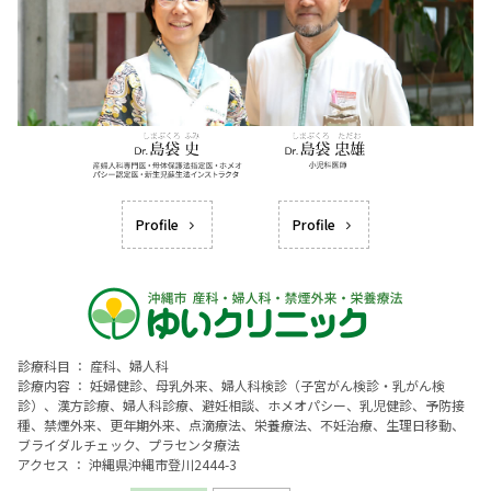
Profile
Profile
診療科目 ： 産科、婦人科
診療内容 ： 妊婦健診、母乳外来、婦人科検診（子宮がん検診・乳がん検
診）、漢方診療、婦人科診療、避妊相談、ホメオパシー、乳児健診、予防接
種、禁煙外来、更年期外来、点滴療法、栄養療法、不妊治療、生理日移動、
ブライダルチェック、プラセンタ療法
アクセス ： 沖縄県沖縄市登川2444-3