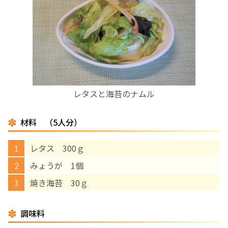
お産について
親と子の結びつき支援
母乳育児
レタスと海苔のナムル
予防接種
材料 （5人分）
その他の診療内容
レタス 300ｇ
‘さんルーム’ でさまざまな講座・クラス
みょうが 1個
焼き海苔 30ｇ
遠方にお住まいで当院での出産を希望される方へ
調味料
医師プロフィール