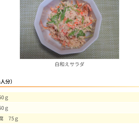
お産について
親と子の結びつき支援
母乳育児
白和えサラダ
予防接種
5人分）
その他の診療内容
50ｇ
‘さんルーム’ でさまざまな講座・クラス
50ｇ
遠方にお住まいで当院での出産を希望される方へ
腐 75ｇ
医師プロフィール