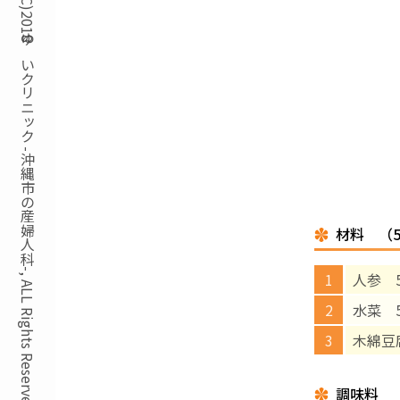
Copyright(C)2018ゆいクリニック -沖縄市の産婦人科-, ALL Rights Reserved.
材料 （
人参 
水菜 
木綿豆
調味料