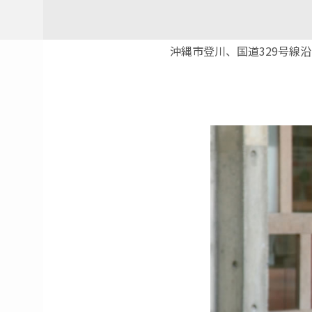
沖縄市登川、国道329号線