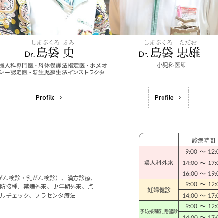
Profile
Profile
宮がん検診・乳がん検診）、漢方診療、
防接種、禁煙外来、更年期外来、点
ルチェック、プラセンタ療法