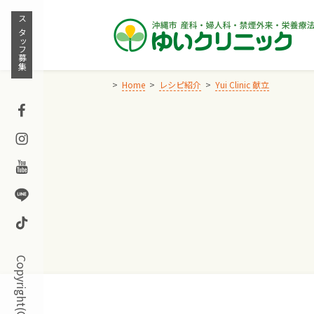
Skip
to
スタッフ募集
content
Home
レシピ紹介
Yui Clinic 献立
Facebook
Instagram
Youtube
Line
TikTok