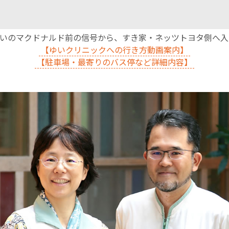
沿いのマクドナルド前の信号から、すき家・ネッツトヨタ側へ
【ゆいクリニックへの行き方動画案内】
【駐車場・最寄りのバス停など詳細内容】