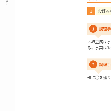
お好み
1
調理手
木綿豆腐は水
る。水菜は3
2
調理手
器に①を盛り