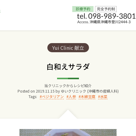
Home
Categories:
Yui Clinic 献立
交通アクセス
白和えサラダ
院長からのごあいさつ
当クリニックからレシピ紹介
Posted on
2019.11.15
by
ゆいクリニック (沖縄市の産婦人科)
ゆいクリニックの経営理念
Tags:
ベジタリアン
人参
木綿豆腐
水菜
診療料金
妊婦健診