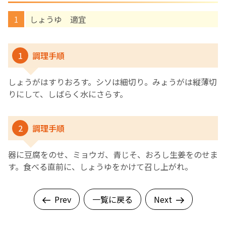
しょうゆ 適宜
English Page
1
調理手順
しょうがはすりおろす。シソは細切り。みょうがは縦薄切
りにして、しばらく水にさらす。
2
調理手順
器に豆腐をのせ、ミョウガ、青じそ、おろし生姜をのせま
す。食べる直前に、しょうゆをかけて召し上がれ。
Prev
一覧に戻る
Next