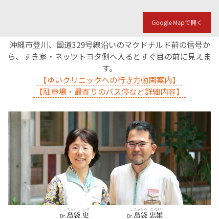
Google Mapで開く
沖縄市登川、国道329号線沿いのマクドナルド前の信号か
ら、すき家・ネッツトヨタ側へ入るとすぐ目の前に見えま
す。
【ゆいクリニックへの行き方動画案内】
【駐車場・最寄りのバス停など詳細内容】