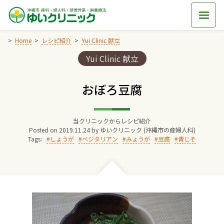
Skip
to
content
Home
レシピ紹介
Yui Clinic 献立
Categories:
Yui Clinic 献立
Home
おぼろ豆腐
交通アクセス
当クリニックからレシピ紹介
院長からのごあいさつ
Posted on
2019.11.24
by
ゆいクリニック (沖縄市の産婦人科)
Tags:
しょうが
ベジタリアン
みょうが
豆腐
青じそ
ゆいクリニックの経営理念
診療料金
妊婦健診