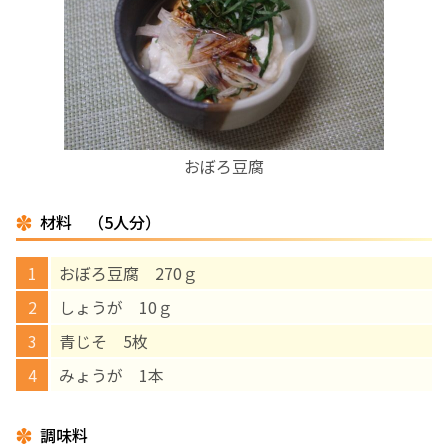
お産について
親と子の結びつき支援
母乳育児
おぼろ豆腐
予防接種
材料 （5人分）
その他の診療内容
おぼろ豆腐 270ｇ
しょうが 10ｇ
‘さんルーム’ でさまざまな講座・クラス
青じそ 5枚
みょうが 1本
遠方にお住まいで当院での出産を希望される方へ
調味料
医師プロフィール