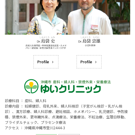
Profile
Profile
診療科目 ： 産科、婦人科
診療内容 ： 妊婦健診、母乳外来、婦人科検診（子宮がん検診・乳がん検
診）、漢方診療、婦人科診療、避妊相談、ホメオパシー、乳児健診、予防接
種、禁煙外来、更年期外来、点滴療法、栄養療法、不妊治療、生理日移動、
ブライダルチェック、プラセンタ療法
アクセス ： 沖縄県沖縄市登川2444-3