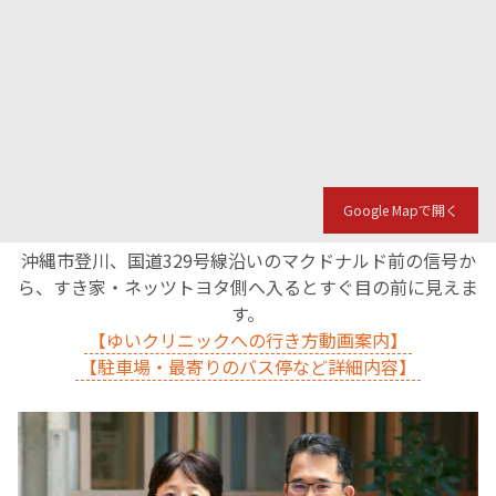
Google Mapで開く
沖縄市登川、国道329号線沿いのマクドナルド前の信号か
ら、すき家・ネッツトヨタ側へ入るとすぐ目の前に見えま
す。
【ゆいクリニックへの行き方動画案内】
【駐車場・最寄りのバス停など詳細内容】