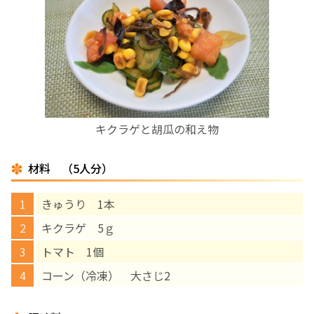
お産について
親と子の結びつき支援
母乳育児
キクラゲと胡瓜の和え物
予防接種
材料 （5人分）
その他の診療内容
きゅうり 1本
‘さんルーム’ でさまざまな講座・クラス
キクラゲ 5ｇ
トマト 1個
遠方にお住まいで当院での出産を希望される方へ
コーン（冷凍） 大さじ2
医師プロフィール