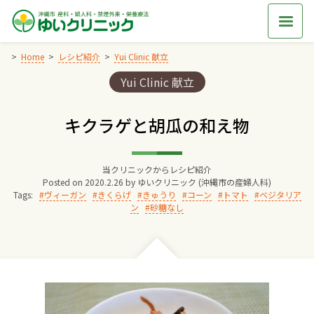
Skip
to
content
Home
レシピ紹介
Yui Clinic 献立
Categories:
Yui Clinic 献立
Home
キクラゲと胡瓜の和え物
交通アクセス
当クリニックからレシピ紹介
院長からのごあいさつ
Posted on
2020.2.26
by
ゆいクリニック (沖縄市の産婦人科)
Tags:
ヴィーガン
きくらげ
きゅうり
コーン
トマト
ベジタリア
ン
砂糖なし
ゆいクリニックの経営理念
診療料金
妊婦健診