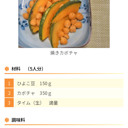
お産について
親と子の結びつき支援
母乳育児
焼きカボチャ
予防接種
材料 （5人分）
その他の診療内容
ひよこ豆 150ｇ
‘さんルーム’ でさまざまな講座・クラス
カボチャ 350ｇ
タイム（生） 適量
遠方にお住まいで当院での出産を希望される方へ
調味料
医師プロフィール