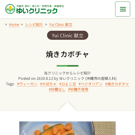
Skip
to
content
Home
レシピ紹介
Yui Clinic 献立
Categories:
Yui Clinic 献立
Home
焼きカボチャ
交通アクセス
当クリニックからレシピ紹介
院長からのごあいさつ
Posted on
2020.8.12
by
ゆいクリニック (沖縄市の産婦人科)
Tags:
ヴィーガン
かぼちゃ
ひよこ豆
ベジタリアン
焼きカボチャ
砂糖なし
砂糖不使用
ゆいクリニックの経営理念
診療料金
妊婦健診