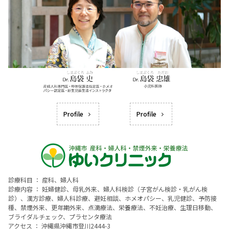
Profile
Profile
診療科目 ： 産科、婦人科
診療内容 ： 妊婦健診、母乳外来、婦人科検診（子宮がん検診・乳がん検
診）、漢方診療、婦人科診療、避妊相談、ホメオパシー、乳児健診、予防接
種、禁煙外来、更年期外来、点滴療法、栄養療法、不妊治療、生理日移動、
ブライダルチェック、プラセンタ療法
アクセス ： 沖縄県沖縄市登川2444-3