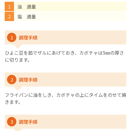
油 適量
English Page
塩 適量
1
調理手順
ひよこ豆を茹でザルにあげておき、カボチャは5㎜の厚さ
に切ります。
2
調理手順
フライパンに油をしき、カボチャの上にタイムをのせて焼
きます。
3
調理手順