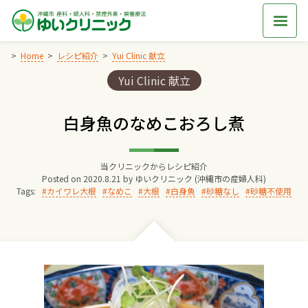
Skip
to
content
Home
レシピ紹介
Yui Clinic 献立
Categories:
Yui Clinic 献立
Home
白身魚のなめこおろし煮
交通アクセス
当クリニックからレシピ紹介
院長からのごあいさつ
Posted on
2020.8.21
by
ゆいクリニック (沖縄市の産婦人科)
Tags:
カイワレ大根
なめこ
大根
白身魚
砂糖なし
砂糖不使用
ゆいクリニックの経営理念
診療料金
妊婦健診