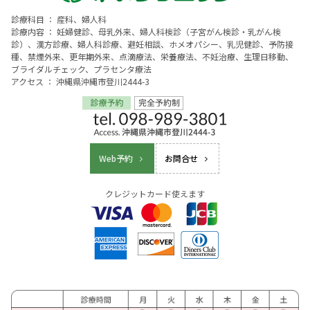
診療科目 ： 産科、婦人科
診療内容 ： 妊婦健診、母乳外来、婦人科検診（子宮がん検診・乳がん検
診）、漢方診療、婦人科診療、避妊相談、ホメオパシー、乳児健診、予防接
種、禁煙外来、更年期外来、点滴療法、栄養療法、不妊治療、生理日移動、
ブライダルチェック、プラセンタ療法
アクセス ： 沖縄県沖縄市登川2444-3
Web予約
お問合せ
クレジットカード使えます