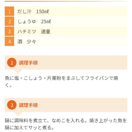
だし汁 150㎖
English Page
しょうゆ 25㎖
ハチミツ 適量
酒 少々
1
調理手順
魚に塩・こしょう・片栗粉をまぶしてフライパンで焼
く。
2
調理手順
鍋に調味料を煮立て、なめこを入れる。焼き上がった魚を
鍋に加えてサッと煮る。