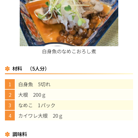
お産について
親と子の結びつき支援
母乳育児
白身魚のなめこおろし煮
予防接種
材料 （5人分）
その他の診療内容
白身魚 5切れ
大根 200ｇ
‘さんルーム’ でさまざまな講座・クラス
なめこ 1パック
カイワレ大根 20ｇ
遠方にお住まいで当院での出産を希望される方へ
調味料
医師プロフィール