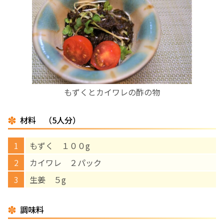
お産について
親と子の結びつき支援
母乳育児
もずくとカイワレの酢の物
予防接種
材料 （5人分）
その他の診療内容
もずく １００g
‘さんルーム’ でさまざまな講座・クラス
カイワレ ２パック
生姜 ５g
遠方にお住まいで当院での出産を希望される方へ
調味料
医師プロフィール