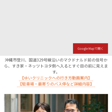
Google Mapで開く
沖縄市登川、国道329号線沿いのマクドナルド前の信号か
ら、すき家・ネッツトヨタ側へ入るとすぐ目の前に見えま
す。
【ゆいクリニックへの行き方動画案内】
【駐車場・最寄りのバス停など詳細内容】