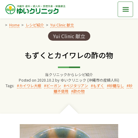
Skip
to
content
Home
レシピ紹介
Yui Clinic 献立
Categories:
Yui Clinic 献立
Home
もずくとカイワレの酢の物
交通アクセス
当クリニックからレシピ紹介
院長からのごあいさつ
Posted on
2020.10.2
by
ゆいクリニック (沖縄市の産婦人科)
Tags:
カイワレ大根
ビーガン
ベジタリアン
もずく
砂糖なし
砂
糖不使用
酢の物
ゆいクリニックの経営理念
診療料金
妊婦健診