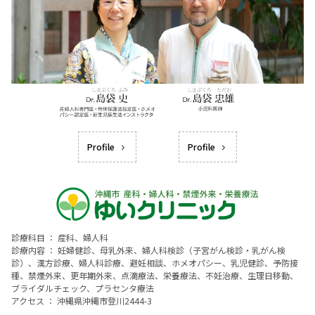
Profile
Profile
診療科目 ： 産科、婦人科
診療内容 ： 妊婦健診、母乳外来、婦人科検診（子宮がん検診・乳がん検
診）、漢方診療、婦人科診療、避妊相談、ホメオパシー、乳児健診、予防接
種、禁煙外来、更年期外来、点滴療法、栄養療法、不妊治療、生理日移動、
ブライダルチェック、プラセンタ療法
アクセス ： 沖縄県沖縄市登川2444-3