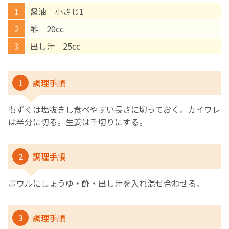
醤油 小さじ1
English Page
酢 20cc
出し汁 25cc
1
調理手順
もずくは塩抜きし食べやすい長さに切っておく。カイワレ
は半分に切る。生姜は千切りにする。
2
調理手順
ボウルにしょうゆ・酢・出し汁を入れ混ぜ合わせる。
3
調理手順