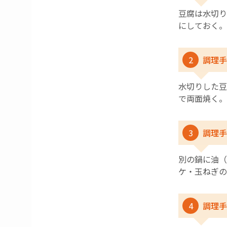
豆腐は水切り
にしておく。
2
調理手
水切りした
で両面焼く。
3
調理手
別の鍋に油（
ケ・玉ねぎの
4
調理手