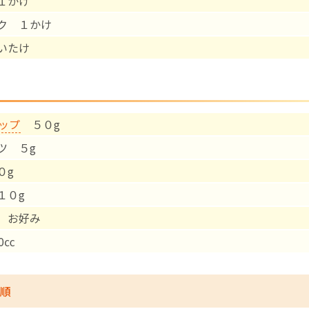
１かけ
ク １かけ
English Page
いたけ
ップ
５０g
ツ ５g
０g
１０g
 お好み
0㏄
順