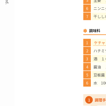
生姜 
ニンニ
干しし
調味料
ケチャ
ハチミ
酒 １
醤油 
豆板醤
水 10
1
調理手