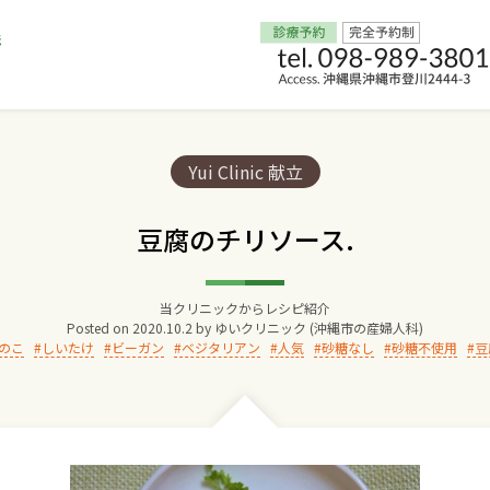
Home
Categories:
Yui Clinic 献立
交通アクセス
豆腐のチリソース.
院長からのごあいさつ
当クリニックからレシピ紹介
Posted on
2020.10.2
by
ゆいクリニック (沖縄市の産婦人科)
ゆいクリニックの経営理念
のこ
しいたけ
ビーガン
ベジタリアン
人気
砂糖なし
砂糖不使用
豆
診療料金
妊婦健診