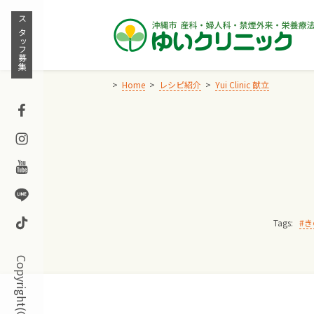
Skip
to
スタッフ募集
content
Home
レシピ紹介
Yui Clinic 献立
Facebook
Instagram
Youtube
Line
TikTok
Tags:
き