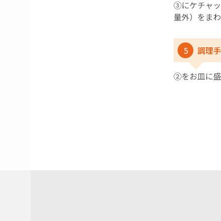
③にケチャッ
量外）をまわ
5
調理手
➁をお皿に盛