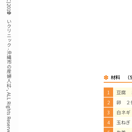
Copyright(C)2018ゆいクリニック -沖縄市の産婦人科-, ALL Rights Reserved.
材料 （
豆腐 
卵 ２
白ネギ
玉ねぎ