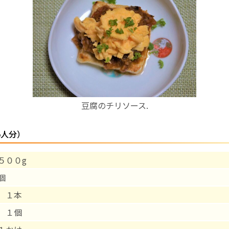
お産について
親と子の結びつき支援
母乳育児
豆腐のチリソース.
予防接種
5人分）
その他の診療内容
５００g
‘さんルーム’ でさまざまな講座・クラス
個
遠方にお住まいで当院での出産を希望される方へ
 １本
 １個
医師プロフィール