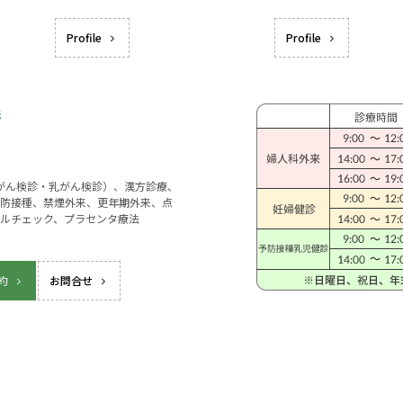
Profile
Profile
宮がん検診・乳がん検診）、漢方診療、
防接種、禁煙外来、更年期外来、点
ルチェック、プラセンタ療法
約
お問合せ