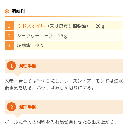
調味料
English Page
ウドズオイル
（又は良質な植物油） 20ｇ
シークヮーサー汁 15ｇ
塩胡椒 少々
1
調理手順
人参・青しそは千切りにし、レーズン・アーモンドは浸水
後水気を切る。パセリはみじん切りにする。
2
調理手順
ボールに全ての材料を入れ混ぜ合わせたら出来上がり。