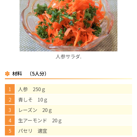
お産について
親と子の結びつき支援
母乳育児
人参サラダ.
予防接種
材料 （5人分）
その他の診療内容
人参 250ｇ
‘さんルーム’ でさまざまな講座・クラス
青しそ 10ｇ
レーズン 20ｇ
遠方にお住まいで当院での出産を希望される方へ
生アーモンド 20ｇ
パセリ 適宜
医師プロフィール