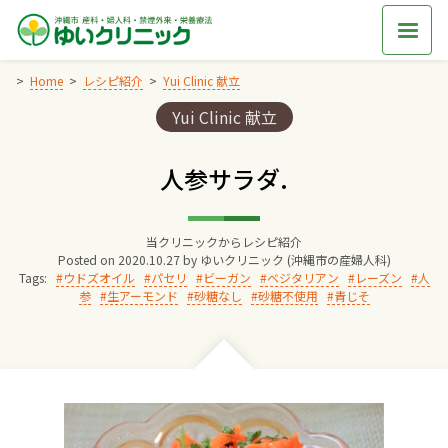
Skip
to
content
Home
レシピ紹介
Yui Clinic 献立
Categories:
Yui Clinic 献立
Home
人参サラダ.
交通アクセス
当クリニックからレシピ紹介
院長からのごあいさつ
Posted on
2020.10.27
by
ゆいクリニック (沖縄市の産婦人科)
Tags:
ウドズオイル
パセリ
ビーガン
ベジタリアン
レーズン
人
参
生アーモンド
砂糖なし
砂糖不使用
青じそ
ゆいクリニックの経営理念
診療料金
妊婦健診