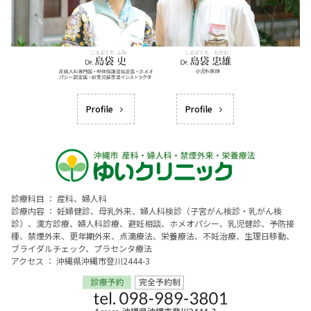
Profile
Profile
診療科目 ： 産科、婦人科
診療内容 ： 妊婦健診、母乳外来、婦人科検診（子宮がん検診・乳がん検
診）、漢方診療、婦人科診療、避妊相談、ホメオパシー、乳児健診、予防接
種、禁煙外来、更年期外来、点滴療法、栄養療法、不妊治療、生理日移動、
ブライダルチェック、プラセンタ療法
アクセス ： 沖縄県沖縄市登川2444-3