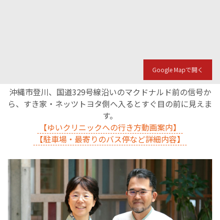
Google Mapで開く
沖縄市登川、国道329号線沿いのマクドナルド前の信号か
ら、すき家・ネッツトヨタ側へ入るとすぐ目の前に見えま
す。
【ゆいクリニックへの行き方動画案内】
【駐車場・最寄りのバス停など詳細内容】